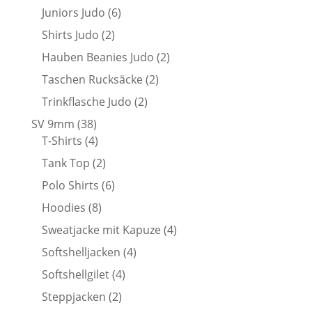
Produkte
6
Juniors Judo
6
Produkte
2
Shirts Judo
2
Produkte
2
Hauben Beanies Judo
2
Produkte
2
Taschen Rucksäcke
2
Produkte
2
Trinkflasche Judo
2
Produkte
38
SV 9mm
38
Produkte
4
T-Shirts
4
Produkte
2
Tank Top
2
Produkte
6
Polo Shirts
6
Produkte
8
Hoodies
8
Produkte
4
Sweatjacke mit Kapuze
4
Produkte
4
Softshelljacken
4
Produkte
4
Softshellgilet
4
Produkte
2
Steppjacken
2