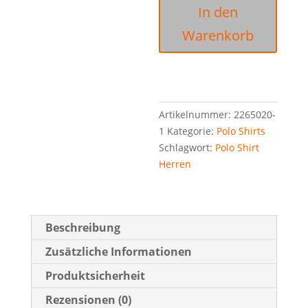
In den
Polo
Herren
Warenkorb
inkl.
Brust-
und
A
Rückendruck
l
Menge
Artikelnummer:
2265020-
t
1
Kategorie:
Polo Shirts
e
Schlagwort:
Polo Shirt
r
Herren
n
a
t
i
Beschreibung
v
e
Zusätzliche Informationen
:
Produktsicherheit
Rezensionen (0)