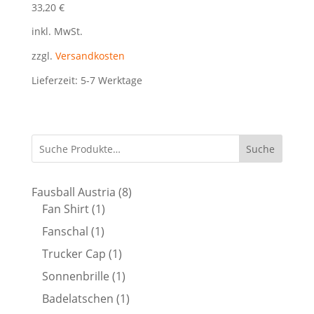
33,20
€
inkl. MwSt.
zzgl.
Versandkosten
Lieferzeit:
5-7 Werktage
Suche
8
Fausball Austria
8
1
Produkte
Fan Shirt
1
Produkt
1
Fanschal
1
Produkt
1
Trucker Cap
1
Produkt
1
Sonnenbrille
1
Produkt
1
Badelatschen
1