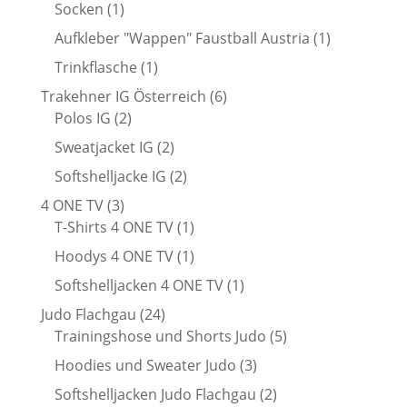
Produkt
1
Socken
1
Produkt
1
Aufkleber "Wappen" Faustball Austria
1
Produkt
1
Trinkflasche
1
Produkt
6
Trakehner IG Österreich
6
2
Produkte
Polos IG
2
Produkte
2
Sweatjacket IG
2
Produkte
2
Softshelljacke IG
2
Produkte
3
4 ONE TV
3
Produkte
1
T-Shirts 4 ONE TV
1
Produkt
1
Hoodys 4 ONE TV
1
Produkt
1
Softshelljacken 4 ONE TV
1
Produkt
24
Judo Flachgau
24
Produkte
5
Trainingshose und Shorts Judo
5
Produkte
3
Hoodies und Sweater Judo
3
Produkte
2
Softshelljacken Judo Flachgau
2