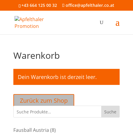
+43 664 125 00 32
office@apfelthaler.co.at
Warenkorb
Dein Warenkorb ist derzeit leer.
Zurück zum Shop
Suche
8
Fausball Austria
8