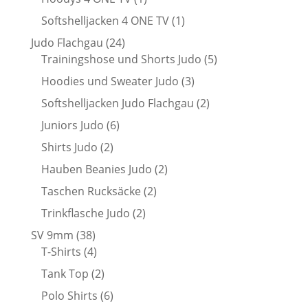
Produkt
1
Softshelljacken 4 ONE TV
1
Produkt
24
Judo Flachgau
24
Produkte
5
Trainingshose und Shorts Judo
5
Produkte
3
Hoodies und Sweater Judo
3
Produkte
2
Softshelljacken Judo Flachgau
2
Produkte
6
Juniors Judo
6
Produkte
2
Shirts Judo
2
Produkte
2
Hauben Beanies Judo
2
Produkte
2
Taschen Rucksäcke
2
Produkte
2
Trinkflasche Judo
2
Produkte
38
SV 9mm
38
Produkte
4
T-Shirts
4
Produkte
2
Tank Top
2
Produkte
6
Polo Shirts
6