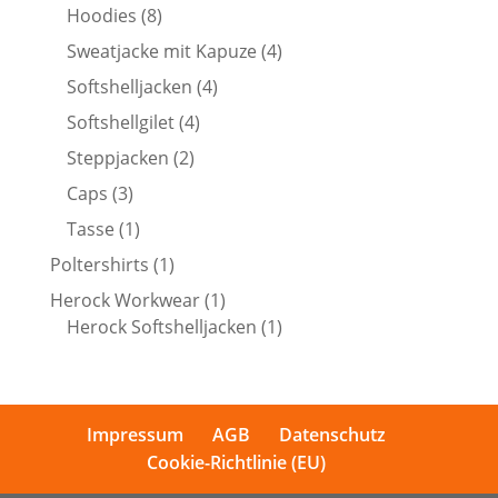
Produkte
8
Hoodies
8
Produkte
4
Sweatjacke mit Kapuze
4
Produkte
4
Softshelljacken
4
Produkte
4
Softshellgilet
4
Produkte
2
Steppjacken
2
Produkte
3
Caps
3
Produkte
1
Tasse
1
Produkt
1
Poltershirts
1
Produkt
1
Herock Workwear
1
Produkt
1
Herock Softshelljacken
1
Produkt
Impressum
AGB
Datenschutz
Cookie-Richtlinie (EU)