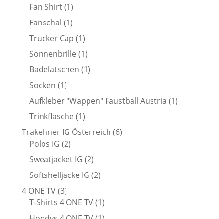
1
Produkte
Fan Shirt
1
Produkt
1
Fanschal
1
Produkt
1
Trucker Cap
1
Produkt
1
Sonnenbrille
1
Produkt
1
Badelatschen
1
Produkt
1
Socken
1
Produkt
1
Aufkleber "Wappen" Faustball Austria
1
Produkt
1
Trinkflasche
1
Produkt
6
Trakehner IG Österreich
6
2
Produkte
Polos IG
2
Produkte
2
Sweatjacket IG
2
Produkte
2
Softshelljacke IG
2
Produkte
3
4 ONE TV
3
Produkte
1
T-Shirts 4 ONE TV
1
Produkt
1
Hoodys 4 ONE TV
1