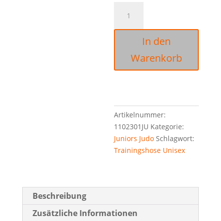
1102301JU
Erima
Performance
In den
Trainingshose
Junior
Warenkorb
Menge
A
l
Artikelnummer:
t
1102301JU
Kategorie:
e
Juniors Judo
Schlagwort:
r
Trainingshose Unisex
n
a
t
i
Beschreibung
v
e
Zusätzliche Informationen