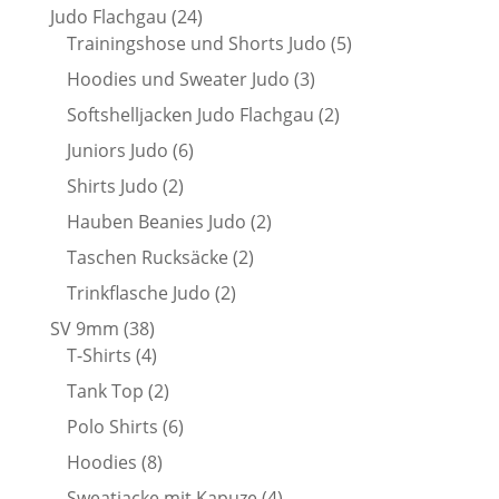
Produkt
24
Judo Flachgau
24
Produkte
5
Trainingshose und Shorts Judo
5
Produkte
3
Hoodies und Sweater Judo
3
Produkte
2
Softshelljacken Judo Flachgau
2
Produkte
6
Juniors Judo
6
Produkte
2
Shirts Judo
2
Produkte
2
Hauben Beanies Judo
2
Produkte
2
Taschen Rucksäcke
2
Produkte
2
Trinkflasche Judo
2
Produkte
38
SV 9mm
38
Produkte
4
T-Shirts
4
Produkte
2
Tank Top
2
Produkte
6
Polo Shirts
6
Produkte
8
Hoodies
8
Produkte
4
Sweatjacke mit Kapuze
4