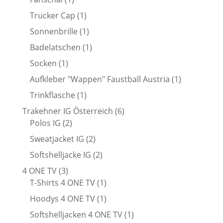
Produkt
1
Trucker Cap
1
Produkt
1
Sonnenbrille
1
Produkt
1
Badelatschen
1
Produkt
1
Socken
1
Produkt
1
Aufkleber "Wappen" Faustball Austria
1
Produkt
1
Trinkflasche
1
Produkt
6
Trakehner IG Österreich
6
2
Produkte
Polos IG
2
Produkte
2
Sweatjacket IG
2
Produkte
2
Softshelljacke IG
2
Produkte
3
4 ONE TV
3
Produkte
1
T-Shirts 4 ONE TV
1
Produkt
1
Hoodys 4 ONE TV
1
Produkt
1
Softshelljacken 4 ONE TV
1