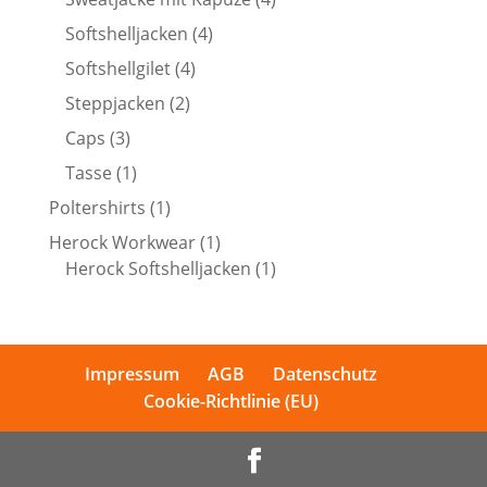
Produkte
4
Softshelljacken
4
Produkte
4
Softshellgilet
4
Produkte
2
Steppjacken
2
Produkte
3
Caps
3
Produkte
1
Tasse
1
Produkt
1
Poltershirts
1
Produkt
1
Herock Workwear
1
Produkt
1
Herock Softshelljacken
1
Produkt
Impressum
AGB
Datenschutz
Cookie-Richtlinie (EU)