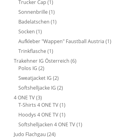
1
Trucker Cap
1
Produkt
1
Sonnenbrille
1
Produkt
1
Badelatschen
1
Produkt
1
Socken
1
Produkt
1
Aufkleber "Wappen" Faustball Austria
1
Produkt
1
Trinkflasche
1
Produkt
6
Trakehner IG Österreich
6
2
Produkte
Polos IG
2
Produkte
2
Sweatjacket IG
2
Produkte
2
Softshelljacke IG
2
Produkte
3
4 ONE TV
3
Produkte
1
T-Shirts 4 ONE TV
1
Produkt
1
Hoodys 4 ONE TV
1
Produkt
1
Softshelljacken 4 ONE TV
1
Produkt
24
Judo Flachgau
24