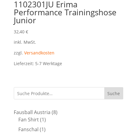
1102301JU Erima
Performance Trainingshose
Junior
32,40
€
inkl. MwSt.
zzgl.
Versandkosten
Lieferzeit:
5-7 Werktage
Suche
8
Fausball Austria
8
1
Produkte
Fan Shirt
1
Produkt
1
Fanschal
1
Produkt