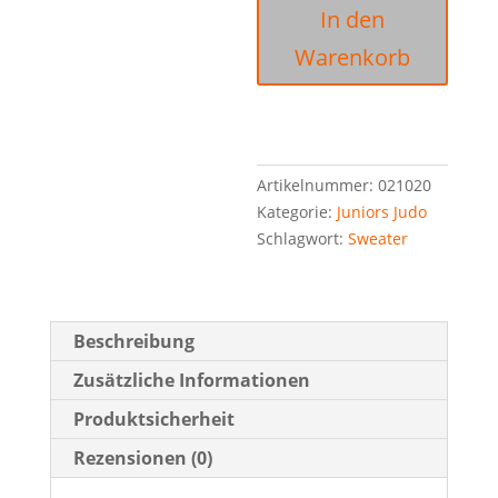
In den
Junior
inkl.
Warenkorb
Brust-
und
Rückendruck
A
Menge
l
Artikelnummer:
021020
t
Kategorie:
Juniors Judo
e
Schlagwort:
Sweater
r
n
a
t
Beschreibung
i
v
Zusätzliche Informationen
e
Produktsicherheit
:
Rezensionen (0)