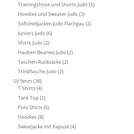
Produkte
5
Trainingshose und Shorts Judo
5
Produkte
3
Hoodies und Sweater Judo
3
Produkte
2
Softshelljacken Judo Flachgau
2
Produkte
6
Juniors Judo
6
Produkte
2
Shirts Judo
2
Produkte
2
Hauben Beanies Judo
2
Produkte
2
Taschen Rucksäcke
2
Produkte
2
Trinkflasche Judo
2
Produkte
38
SV 9mm
38
Produkte
4
T-Shirts
4
Produkte
2
Tank Top
2
Produkte
6
Polo Shirts
6
Produkte
8
Hoodies
8
Produkte
4
Sweatjacke mit Kapuze
4
Produkte