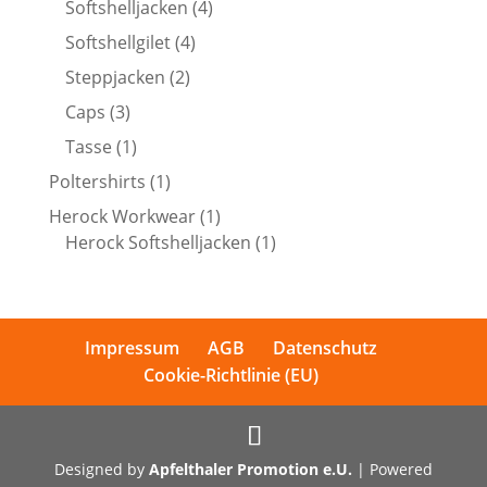
4
Softshelljacken
4
Produkte
4
Softshellgilet
4
Produkte
2
Steppjacken
2
Produkte
3
Caps
3
Produkte
1
Tasse
1
Produkt
1
Poltershirts
1
Produkt
1
Herock Workwear
1
Produkt
1
Herock Softshelljacken
1
Produkt
Impressum
AGB
Datenschutz
Cookie-Richtlinie (EU)
Designed by
Apfelthaler Promotion e.U.
| Powered