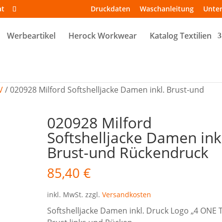
at
Druckdaten
Waschanleitung
Unte
Werbeartikel
Herock Workwear
Katalog Textilien
V
/ 020928 Milford Softshelljacke Damen inkl. Brust-und
020928 Milford
Softshelljacke Damen ink
Brust-und Rückendruck
85,40
€
inkl. MwSt.
zzgl.
Versandkosten
Softshelljacke Damen inkl. Druck Logo „4 ONE 