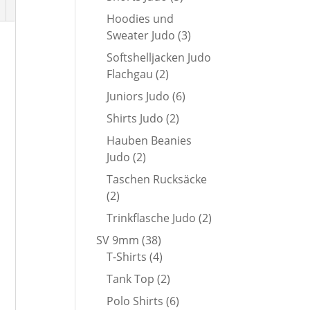
Produkte
Hoodies und
3
Sweater Judo
3
Produkte
Softshelljacken Judo
2
Flachgau
2
Produkte
6
Juniors Judo
6
Produkte
2
Shirts Judo
2
Produkte
Hauben Beanies
2
Judo
2
Produkte
Taschen Rucksäcke
2
2
Produkte
2
Trinkflasche Judo
2
Produkte
38
SV 9mm
38
Produkte
4
T-Shirts
4
Produkte
2
Tank Top
2
Produkte
6
Polo Shirts
6