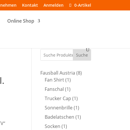
rnehmen
Kontakt
Anmelden
0-Artikel
Online Shop
Suche
8
Fausball Austria
8
l.
1
Produkte
Fan Shirt
1
Produkt
1
Fanschal
1
Produkt
1
Trucker Cap
1
Produkt
1
Sonnenbrille
1
Produkt
1
Badelatschen
1
TV“
Produkt
1
Socken
1