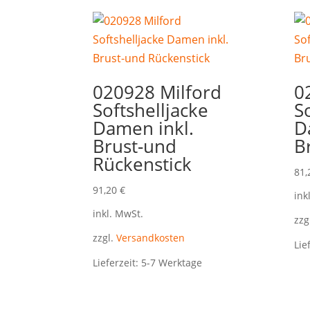
020928 Milford
0
Softshelljacke
S
Damen inkl.
D
Brust-und
B
Rückenstick
81
91,20
€
ink
inkl. MwSt.
zzg
zzgl.
Versandkosten
Lie
Lieferzeit:
5-7 Werktage