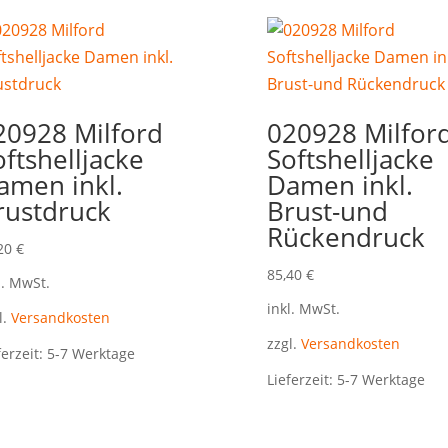
20928 Milford
020928 Milfor
oftshelljacke
Softshelljacke
amen inkl.
Damen inkl.
rustdruck
Brust-und
Rückendruck
,20
€
85,40
€
l. MwSt.
inkl. MwSt.
l.
Versandkosten
zzgl.
Versandkosten
ferzeit:
5-7 Werktage
Lieferzeit:
5-7 Werktage