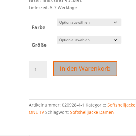
Brust links und Rücken.
Lieferzeit:
5-7 Werktage
Farbe
Größe
020928
In den Warenkorb
Milford
Softshelljacke
Damen
inkl.
Brust-
Artikelnummer:
020928-4-1
Kategorie:
Softshelljacke
und
ONE TV
Schlagwort:
Softshelljacke Damen
Rückendruck
Menge