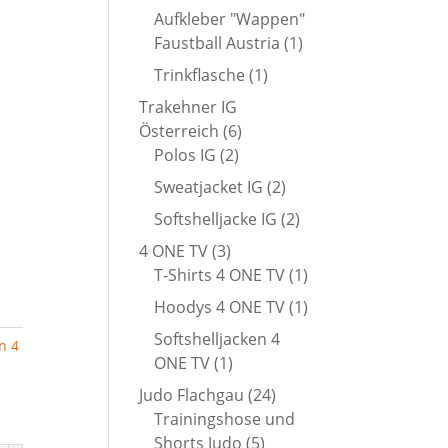
Produkt
Aufkleber "Wappen"
1
Faustball Austria
1
Produkt
1
Trinkflasche
1
Produkt
Trakehner IG
6
Österreich
6
2
Produkte
Polos IG
2
Produkte
2
Sweatjacket IG
2
Produkte
2
Softshelljacke IG
2
Produkte
3
4 ONE TV
3
Produkte
1
T-Shirts 4 ONE TV
1
Produkt
1
Hoodys 4 ONE TV
1
Produkt
Softshelljacken 4
n 4
1
ONE TV
1
Produkt
24
Judo Flachgau
24
Produkte
Trainingshose und
5
Shorts Judo
5