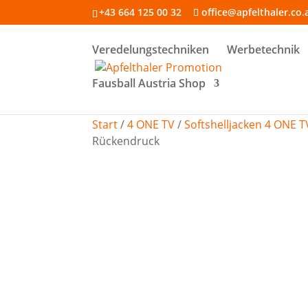
+43 664 125 00 32
office@apfelthaler.co.
Veredelungstechniken
Werbetechnik
Fausball Austria Shop
Start
/
4 ONE TV
/
Softshelljacken 4 ONE T
Rückendruck