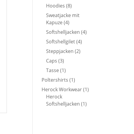
Produkte
8
Hoodies
8
Produkte
Sweatjacke mit
4
Kapuze
4
Produkte
4
Softshelljacken
4
Produkte
4
Softshellgilet
4
Produkte
2
Steppjacken
2
Produkte
3
Caps
3
Produkte
1
Tasse
1
Produkt
1
Poltershirts
1
Produkt
1
Herock Workwear
1
Produkt
Herock
1
Softshelljacken
1
Produkt