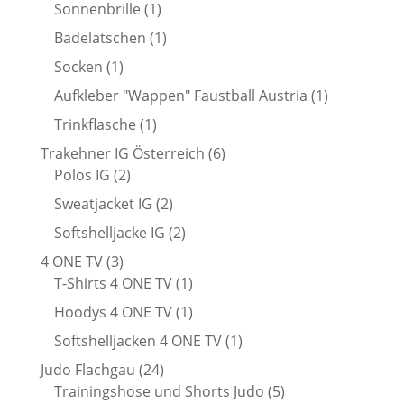
Produkt
1
Sonnenbrille
1
Produkt
1
Badelatschen
1
Produkt
1
Socken
1
Produkt
1
Aufkleber "Wappen" Faustball Austria
1
Produkt
1
Trinkflasche
1
Produkt
6
Trakehner IG Österreich
6
2
Produkte
Polos IG
2
Produkte
2
Sweatjacket IG
2
Produkte
2
Softshelljacke IG
2
Produkte
3
4 ONE TV
3
Produkte
1
T-Shirts 4 ONE TV
1
Produkt
1
Hoodys 4 ONE TV
1
Produkt
1
Softshelljacken 4 ONE TV
1
Produkt
24
Judo Flachgau
24
Produkte
5
Trainingshose und Shorts Judo
5