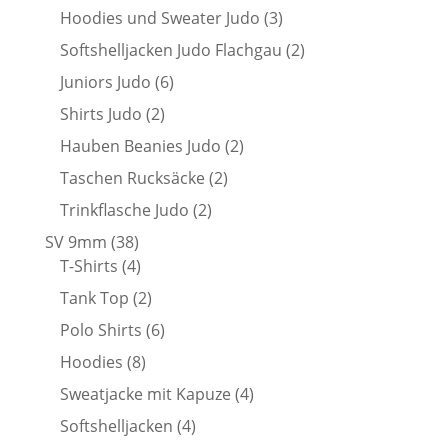
Produkte
3
Hoodies und Sweater Judo
3
Produkte
2
Softshelljacken Judo Flachgau
2
Produkte
6
Juniors Judo
6
Produkte
2
Shirts Judo
2
Produkte
2
Hauben Beanies Judo
2
Produkte
2
Taschen Rucksäcke
2
Produkte
2
Trinkflasche Judo
2
Produkte
38
SV 9mm
38
Produkte
4
T-Shirts
4
Produkte
2
Tank Top
2
Produkte
6
Polo Shirts
6
Produkte
8
Hoodies
8
Produkte
4
Sweatjacke mit Kapuze
4
Produkte
4
Softshelljacken
4