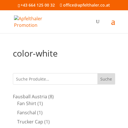
+43 664 125 00 32
office@apfelthaler.co.at
color-white
Suche
8
Fausball Austria
8
1
Produkte
Fan Shirt
1
Produkt
1
Fanschal
1
Produkt
1
Trucker Cap
1