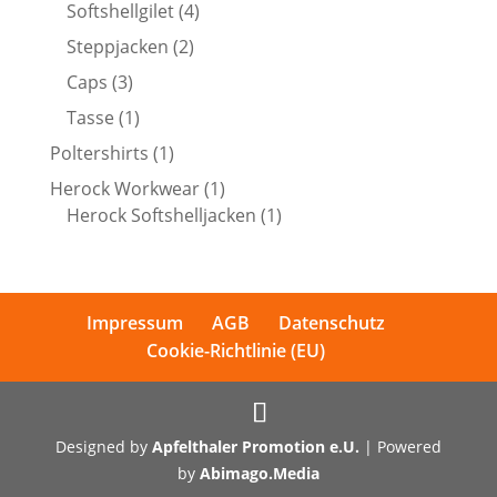
Produkte
4
Softshellgilet
4
Produkte
2
Steppjacken
2
Produkte
3
Caps
3
Produkte
1
Tasse
1
Produkt
1
Poltershirts
1
Produkt
1
Herock Workwear
1
Produkt
1
Herock Softshelljacken
1
Produkt
Impressum
AGB
Datenschutz
Cookie-Richtlinie (EU)
Designed by
Apfelthaler Promotion e.U.
| Powered
by
Abimago.Media