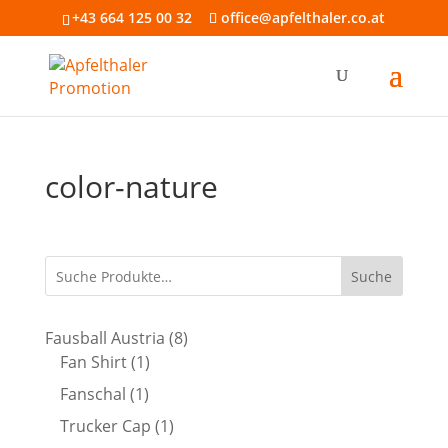
+43 664 125 00 32
office@apfelthaler.co.at
color-nature
Suche
8
Fausball Austria
8
1
Produkte
Fan Shirt
1
Produkt
1
Fanschal
1
Produkt
1
Trucker Cap
1