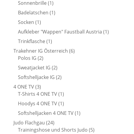
Produkt
1
Sonnenbrille
1
Produkt
1
Badelatschen
1
Produkt
1
Socken
1
Produkt
1
Aufkleber "Wappen" Faustball Austria
1
Produkt
1
Trinkflasche
1
Produkt
6
Trakehner IG Österreich
6
2
Produkte
Polos IG
2
Produkte
2
Sweatjacket IG
2
Produkte
2
Softshelljacke IG
2
Produkte
3
4 ONE TV
3
Produkte
1
T-Shirts 4 ONE TV
1
Produkt
1
Hoodys 4 ONE TV
1
Produkt
1
Softshelljacken 4 ONE TV
1
Produkt
24
Judo Flachgau
24
Produkte
5
Trainingshose und Shorts Judo
5