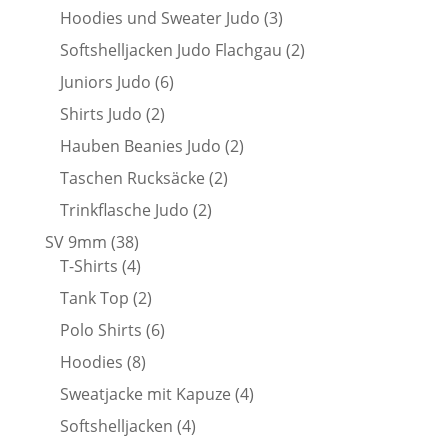
Produkte
3
Hoodies und Sweater Judo
3
Produkte
2
Softshelljacken Judo Flachgau
2
Produkte
6
Juniors Judo
6
Produkte
2
Shirts Judo
2
Produkte
2
Hauben Beanies Judo
2
Produkte
2
Taschen Rucksäcke
2
Produkte
2
Trinkflasche Judo
2
Produkte
38
SV 9mm
38
Produkte
4
T-Shirts
4
Produkte
2
Tank Top
2
Produkte
6
Polo Shirts
6
Produkte
8
Hoodies
8
Produkte
4
Sweatjacke mit Kapuze
4
Produkte
4
Softshelljacken
4