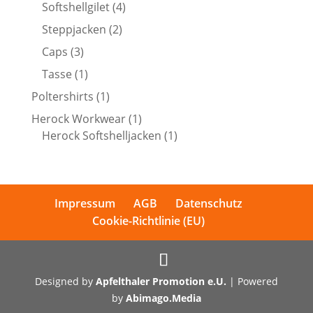
Produkte
4
Softshellgilet
4
Produkte
2
Steppjacken
2
Produkte
3
Caps
3
Produkte
1
Tasse
1
Produkt
1
Poltershirts
1
Produkt
1
Herock Workwear
1
Produkt
1
Herock Softshelljacken
1
Produkt
Impressum
AGB
Datenschutz
Cookie-Richtlinie (EU)
Designed by
Apfelthaler Promotion e.U.
| Powered
by
Abimago.Media