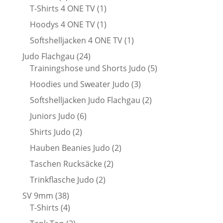
Produkte
1
T-Shirts 4 ONE TV
1
Produkt
1
Hoodys 4 ONE TV
1
Produkt
1
Softshelljacken 4 ONE TV
1
Produkt
24
Judo Flachgau
24
Produkte
5
Trainingshose und Shorts Judo
5
Produkte
3
Hoodies und Sweater Judo
3
Produkte
2
Softshelljacken Judo Flachgau
2
Produkte
6
Juniors Judo
6
Produkte
2
Shirts Judo
2
Produkte
2
Hauben Beanies Judo
2
Produkte
2
Taschen Rucksäcke
2
Produkte
2
Trinkflasche Judo
2
Produkte
38
SV 9mm
38
Produkte
4
T-Shirts
4
Produkte