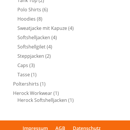
2
Tank Top
2
Produkte
6
Polo Shirts
6
Produkte
8
Hoodies
8
Produkte
4
Sweatjacke mit Kapuze
4
Produkte
4
Softshelljacken
4
Produkte
4
Softshellgilet
4
Produkte
2
Steppjacken
2
Produkte
3
Caps
3
Produkte
1
Tasse
1
Produkt
1
Poltershirts
1
Produkt
1
Herock Workwear
1
Produkt
1
Herock Softshelljacken
1
Produkt
Impressum
AGB
Datenschutz