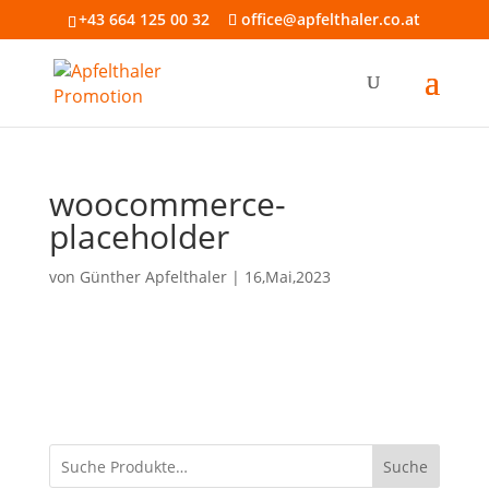
+43 664 125 00 32
office@apfelthaler.co.at
woocommerce-
placeholder
von
Günther Apfelthaler
|
16,Mai,2023
Suche