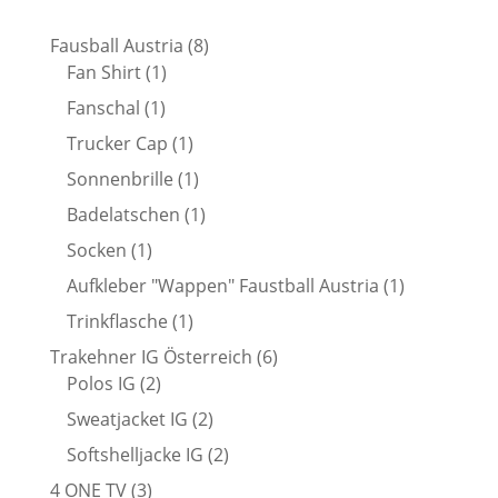
8
Fausball Austria
8
1
Produkte
Fan Shirt
1
Produkt
1
Fanschal
1
Produkt
1
Trucker Cap
1
Produkt
1
Sonnenbrille
1
Produkt
1
Badelatschen
1
Produkt
1
Socken
1
Produkt
1
Aufkleber "Wappen" Faustball Austria
1
Produkt
1
Trinkflasche
1
Produkt
6
Trakehner IG Österreich
6
2
Produkte
Polos IG
2
Produkte
2
Sweatjacket IG
2
Produkte
2
Softshelljacke IG
2
Produkte
3
4 ONE TV
3