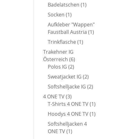
Produkt
1
Badelatschen
1
Produkt
1
Socken
1
Produkt
Aufkleber "Wappen"
1
Faustball Austria
1
Produkt
1
Trinkflasche
1
Produkt
Trakehner IG
6
Österreich
6
2
Produkte
Polos IG
2
Produkte
2
Sweatjacket IG
2
Produkte
2
Softshelljacke IG
2
Produkte
3
4 ONE TV
3
Produkte
1
T-Shirts 4 ONE TV
1
Produkt
1
Hoodys 4 ONE TV
1
Produkt
Softshelljacken 4
1
ONE TV
1
Produkt