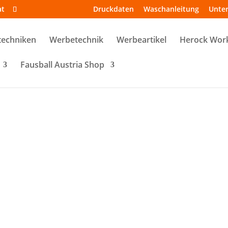
at
Druckdaten
Waschanleitung
Unte
techniken
Werbetechnik
Werbeartikel
Herock Wor
Fausball Austria Shop