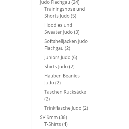
24
Judo Flachgau
24
Produkte
Trainingshose und
5
Shorts Judo
5
Produkte
Hoodies und
3
Sweater Judo
3
Produkte
Softshelljacken Judo
2
Flachgau
2
Produkte
6
Juniors Judo
6
Produkte
2
Shirts Judo
2
Produkte
Hauben Beanies
2
Judo
2
Produkte
Taschen Rucksäcke
2
2
Produkte
2
Trinkflasche Judo
2
Produkte
38
SV 9mm
38
Produkte
4
T-Shirts
4