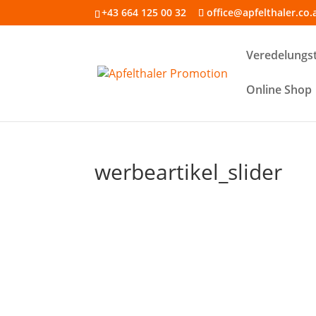
+43 664 125 00 32
office@apfelthaler.co.
Veredelungs
Online Shop
werbeartikel_slider