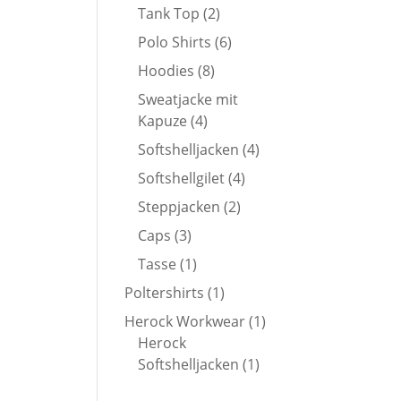
Produkte
2
Tank Top
2
Produkte
6
Polo Shirts
6
Produkte
8
Hoodies
8
Produkte
Sweatjacke mit
4
Kapuze
4
Produkte
4
Softshelljacken
4
Produkte
4
Softshellgilet
4
Produkte
2
Steppjacken
2
Produkte
3
Caps
3
Produkte
1
Tasse
1
Produkt
1
Poltershirts
1
Produkt
1
Herock Workwear
1
Produkt
Herock
1
Softshelljacken
1
Produkt