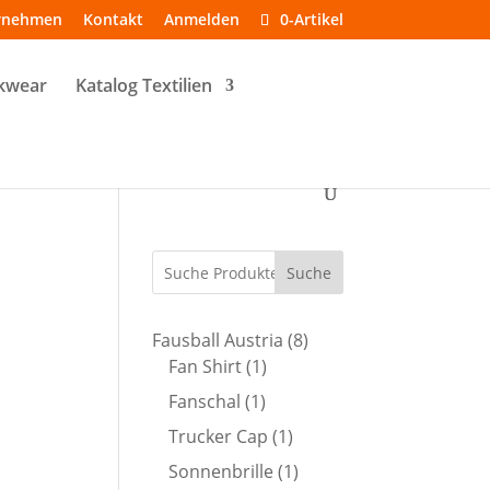
rnehmen
Kontakt
Anmelden
0-Artikel
kwear
Katalog Textilien
Suche
8
Fausball Austria
8
1
Produkte
Fan Shirt
1
Produkt
1
Fanschal
1
Produkt
1
Trucker Cap
1
Produkt
1
Sonnenbrille
1