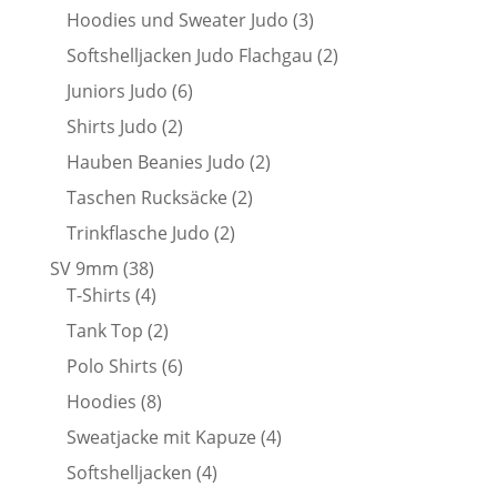
Produkte
3
Hoodies und Sweater Judo
3
Produkte
2
Softshelljacken Judo Flachgau
2
Produkte
6
Juniors Judo
6
Produkte
2
Shirts Judo
2
Produkte
2
Hauben Beanies Judo
2
Produkte
2
Taschen Rucksäcke
2
Produkte
2
Trinkflasche Judo
2
Produkte
38
SV 9mm
38
Produkte
4
T-Shirts
4
Produkte
2
Tank Top
2
Produkte
6
Polo Shirts
6
Produkte
8
Hoodies
8
Produkte
4
Sweatjacke mit Kapuze
4
Produkte
4
Softshelljacken
4