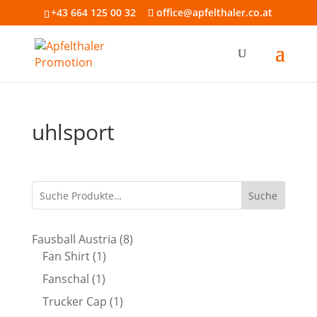
+43 664 125 00 32
office@apfelthaler.co.at
uhlsport
Suche
8
Fausball Austria
8
1
Produkte
Fan Shirt
1
Produkt
1
Fanschal
1
Produkt
1
Trucker Cap
1