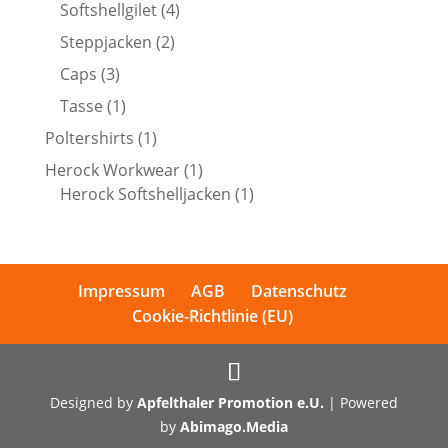
Produkte
4
Softshellgilet
4
Produkte
2
Steppjacken
2
Produkte
3
Caps
3
Produkte
1
Tasse
1
Produkt
1
Poltershirts
1
Produkt
1
Herock Workwear
1
Produkt
1
Herock Softshelljacken
1
Produkt
Impressum
AGB
Datenschutz
Cookie-Richtlinie (EU)
Designed by
Apfelthaler Promotion e.U.
| Powered
by
Abimago.Media