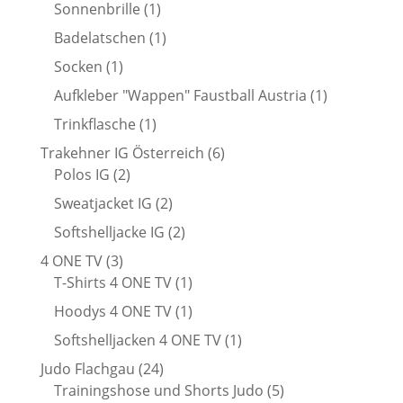
Produkt
1
Sonnenbrille
1
Produkt
1
Badelatschen
1
Produkt
1
Socken
1
Produkt
1
Aufkleber "Wappen" Faustball Austria
1
Produkt
1
Trinkflasche
1
Produkt
6
Trakehner IG Österreich
6
2
Produkte
Polos IG
2
Produkte
2
Sweatjacket IG
2
Produkte
2
Softshelljacke IG
2
Produkte
3
4 ONE TV
3
Produkte
1
T-Shirts 4 ONE TV
1
Produkt
1
Hoodys 4 ONE TV
1
Produkt
1
Softshelljacken 4 ONE TV
1
Produkt
24
Judo Flachgau
24
Produkte
5
Trainingshose und Shorts Judo
5