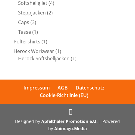
Produkte
4
Softshellgilet
4
Produkte
2
Steppjacken
2
Produkte
3
Caps
3
Produkte
1
Tasse
1
Produkt
1
Poltershirts
1
Produkt
1
Herock Workwear
1
Produkt
1
Herock Softshelljacken
1
Produkt
Impressum
AGB
Datenschutz
Cookie-Richtlinie (EU)
Designed by
Apfelthaler Promotion e.U.
| Powered
by
Abimago.Media