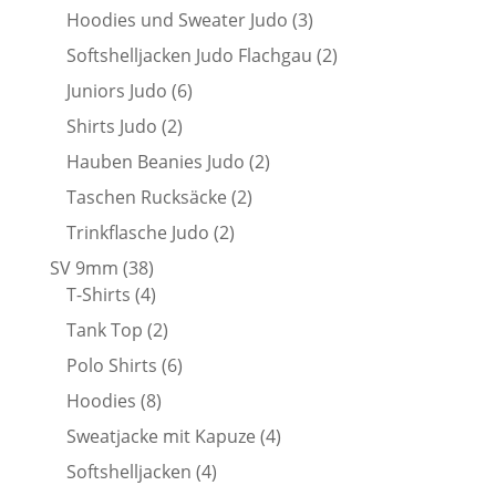
Produkte
3
Hoodies und Sweater Judo
3
Produkte
2
Softshelljacken Judo Flachgau
2
Produkte
6
Juniors Judo
6
Produkte
2
Shirts Judo
2
Produkte
2
Hauben Beanies Judo
2
Produkte
2
Taschen Rucksäcke
2
Produkte
2
Trinkflasche Judo
2
Produkte
38
SV 9mm
38
Produkte
4
T-Shirts
4
Produkte
2
Tank Top
2
Produkte
6
Polo Shirts
6
Produkte
8
Hoodies
8
Produkte
4
Sweatjacke mit Kapuze
4
Produkte
4
Softshelljacken
4