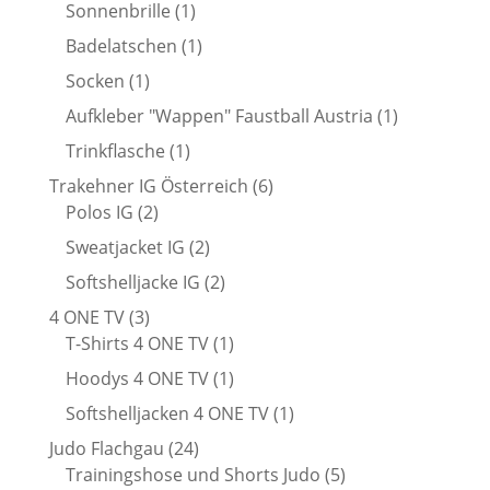
Produkt
1
Sonnenbrille
1
Produkt
1
Badelatschen
1
Produkt
1
Socken
1
Produkt
1
Aufkleber "Wappen" Faustball Austria
1
Produkt
1
Trinkflasche
1
Produkt
6
Trakehner IG Österreich
6
2
Produkte
Polos IG
2
Produkte
2
Sweatjacket IG
2
Produkte
2
Softshelljacke IG
2
Produkte
3
4 ONE TV
3
Produkte
1
T-Shirts 4 ONE TV
1
Produkt
1
Hoodys 4 ONE TV
1
Produkt
1
Softshelljacken 4 ONE TV
1
Produkt
24
Judo Flachgau
24
Produkte
5
Trainingshose und Shorts Judo
5