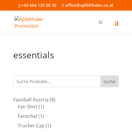
+43 664 125 00 32
office@apfelthaler.co.at
essentials
Suche
8
Fausball Austria
8
1
Produkte
Fan Shirt
1
Produkt
1
Fanschal
1
Produkt
1
Trucker Cap
1