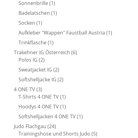
Produkt
1
Sonnenbrille
1
Produkt
1
Badelatschen
1
Produkt
1
Socken
1
Produkt
1
Aufkleber "Wappen" Faustball Austria
1
Produkt
1
Trinkflasche
1
Produkt
6
Trakehner IG Österreich
6
2
Produkte
Polos IG
2
Produkte
2
Sweatjacket IG
2
Produkte
2
Softshelljacke IG
2
Produkte
3
4 ONE TV
3
Produkte
1
T-Shirts 4 ONE TV
1
Produkt
1
Hoodys 4 ONE TV
1
Produkt
1
Softshelljacken 4 ONE TV
1
Produkt
24
Judo Flachgau
24
Produkte
5
Trainingshose und Shorts Judo
5