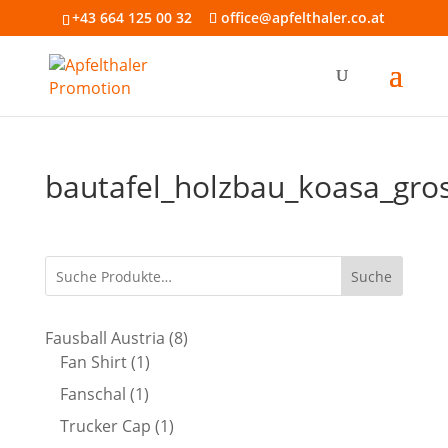
+43 664 125 00 32
office@apfelthaler.co.at
bautafel_holzbau_koasa_gro
Suche
8
Fausball Austria
8
1
Produkte
Fan Shirt
1
Produkt
1
Fanschal
1
Produkt
1
Trucker Cap
1