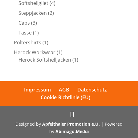
Produkte
4
Softshellgilet
4
Produkte
2
Steppjacken
2
Produkte
3
Caps
3
Produkte
1
Tasse
1
Produkt
1
Poltershirts
1
Produkt
1
Herock Workwear
1
Produkt
1
Herock Softshelljacken
1
Produkt
Impressum
AGB
Datenschutz
Cookie-Richtlinie (EU)
Designed by
Apfelthaler Promotion e.U.
| Powered
by
Abimago.Media