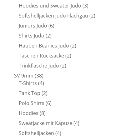
Produkte
3
Hoodies und Sweater Judo
3
Produkte
2
Softshelljacken Judo Flachgau
2
Produkte
6
Juniors Judo
6
Produkte
2
Shirts Judo
2
Produkte
2
Hauben Beanies Judo
2
Produkte
2
Taschen Rucksäcke
2
Produkte
2
Trinkflasche Judo
2
Produkte
38
SV 9mm
38
Produkte
4
T-Shirts
4
Produkte
2
Tank Top
2
Produkte
6
Polo Shirts
6
Produkte
8
Hoodies
8
Produkte
4
Sweatjacke mit Kapuze
4
Produkte
4
Softshelljacken
4