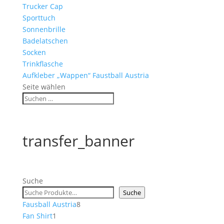
Trucker Cap
Sporttuch
Sonnenbrille
Badelatschen
Socken
Trinkflasche
Aufkleber „Wappen“ Faustball Austria
Seite wählen
transfer_banner
Suche
Suche
8
Fausball Austria
8
1
Produkte
Fan Shirt
1