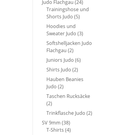
24
Judo Flachgau
24
Produkte
Trainingshose und
5
Shorts Judo
5
Produkte
Hoodies und
3
Sweater Judo
3
Produkte
Softshelljacken Judo
2
Flachgau
2
Produkte
6
Juniors Judo
6
Produkte
2
Shirts Judo
2
Produkte
Hauben Beanies
2
Judo
2
Produkte
Taschen Rucksäcke
2
2
Produkte
2
Trinkflasche Judo
2
Produkte
38
SV 9mm
38
Produkte
4
T-Shirts
4