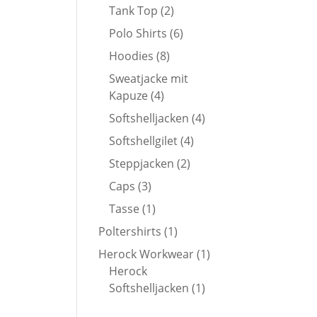
Produkte
2
Tank Top
2
Produkte
6
Polo Shirts
6
Produkte
8
Hoodies
8
Produkte
Sweatjacke mit
4
Kapuze
4
Produkte
4
Softshelljacken
4
Produkte
4
Softshellgilet
4
Produkte
2
Steppjacken
2
Produkte
3
Caps
3
Produkte
1
Tasse
1
Produkt
1
Poltershirts
1
Produkt
1
Herock Workwear
1
Produkt
Herock
1
Softshelljacken
1
Produkt