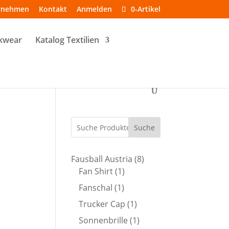
rnehmen
Kontakt
Anmelden
0-Artikel
kwear
Katalog Textilien
Suche
8
Fausball Austria
8
1
Produkte
Fan Shirt
1
Produkt
1
Fanschal
1
Produkt
1
Trucker Cap
1
Produkt
1
Sonnenbrille
1