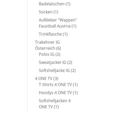
Produkt
1
Badelatschen
1
Produkt
1
Socken
1
Produkt
Aufkleber "Wappen"
1
Faustball Austria
1
Produkt
1
Trinkflasche
1
Produkt
Trakehner IG
6
Österreich
6
2
Produkte
Polos IG
2
Produkte
2
Sweatjacket IG
2
Produkte
2
Softshelljacke IG
2
Produkte
3
4 ONE TV
3
Produkte
1
T-Shirts 4 ONE TV
1
Produkt
1
Hoodys 4 ONE TV
1
Produkt
Softshelljacken 4
1
ONE TV
1
Produkt