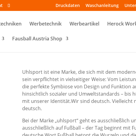
at
Druckdaten
Waschanleitung
Unte
techniken
Werbetechnik
Werbeartikel
Herock Wor
Fausball Austria Shop
Uhlsport ist eine Marke, die sich mit dem modern
sein verpflichtet in vielseitiger Weise: Vom Leis
die perfekte Symbiose von Design und Funktion an
hinsichtlich sozialer und Umweltstandards – bis
mit unserer Identität.Wir sind deutsch. Vielleicht
deutsch.
Bei der Marke „uhlsport“ geht es ausschließlich u
ausschließlich auf Fußball – der Tag beginnt mit 
deutsche Wort Fußball betont die Wurzeln und die