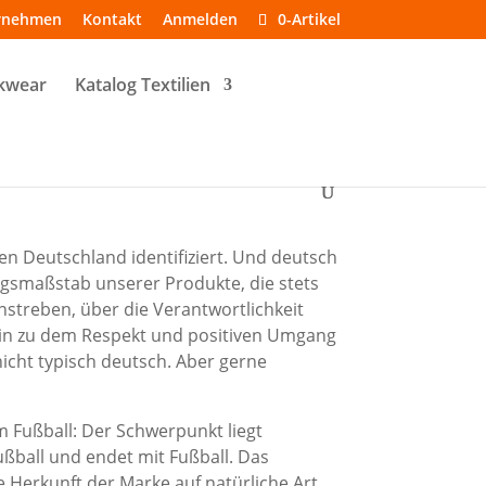
rnehmen
Kontakt
Anmelden
0-Artikel
kwear
Katalog Textilien
en Deutschland identifiziert. Und deutsch
tungsmaßstab unserer Produkte, die stets
streben, über die Verantwortlichkeit
 hin zu dem Respekt und positiven Umgang
 nicht typisch deutsch. Aber gerne
m Fußball: Der Schwerpunkt liegt
Fußball und endet mit Fußball. Das
 Herkunft der Marke auf natürliche Art