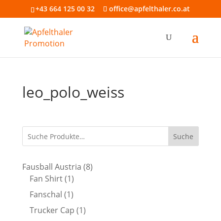
+43 664 125 00 32
office@apfelthaler.co.at
leo_polo_weiss
Suche
8
Fausball Austria
8
1
Produkte
Fan Shirt
1
Produkt
1
Fanschal
1
Produkt
1
Trucker Cap
1