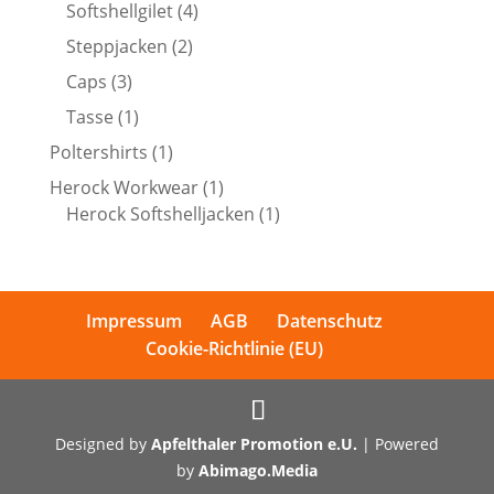
Produkte
4
Softshellgilet
4
Produkte
2
Steppjacken
2
Produkte
3
Caps
3
Produkte
1
Tasse
1
Produkt
1
Poltershirts
1
Produkt
1
Herock Workwear
1
Produkt
1
Herock Softshelljacken
1
Produkt
Impressum
AGB
Datenschutz
Cookie-Richtlinie (EU)
Designed by
Apfelthaler Promotion e.U.
| Powered
by
Abimago.Media