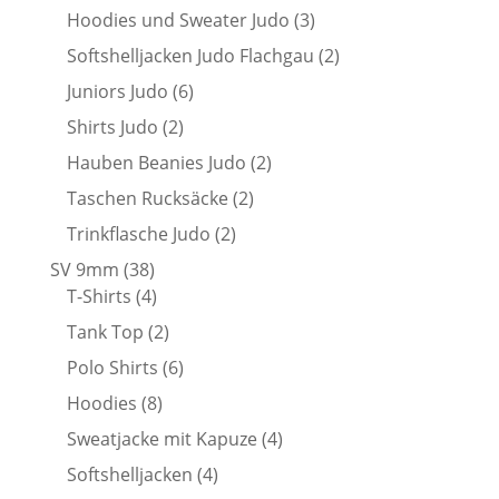
Produkte
3
Hoodies und Sweater Judo
3
Produkte
2
Softshelljacken Judo Flachgau
2
Produkte
6
Juniors Judo
6
Produkte
2
Shirts Judo
2
Produkte
2
Hauben Beanies Judo
2
Produkte
2
Taschen Rucksäcke
2
Produkte
2
Trinkflasche Judo
2
Produkte
38
SV 9mm
38
Produkte
4
T-Shirts
4
Produkte
2
Tank Top
2
Produkte
6
Polo Shirts
6
Produkte
8
Hoodies
8
Produkte
4
Sweatjacke mit Kapuze
4
Produkte
4
Softshelljacken
4