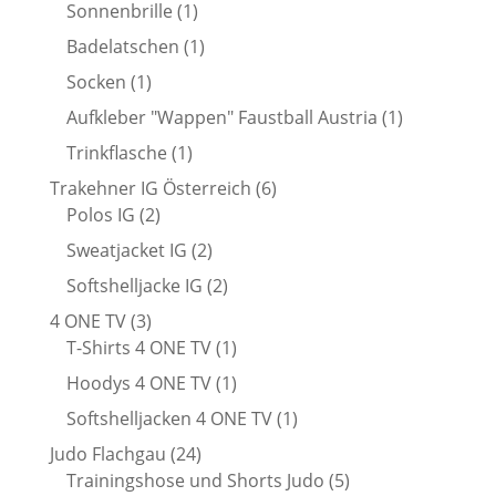
Produkt
1
Sonnenbrille
1
Produkt
1
Badelatschen
1
Produkt
1
Socken
1
Produkt
1
Aufkleber "Wappen" Faustball Austria
1
Produkt
1
Trinkflasche
1
Produkt
6
Trakehner IG Österreich
6
2
Produkte
Polos IG
2
Produkte
2
Sweatjacket IG
2
Produkte
2
Softshelljacke IG
2
Produkte
3
4 ONE TV
3
Produkte
1
T-Shirts 4 ONE TV
1
Produkt
1
Hoodys 4 ONE TV
1
Produkt
1
Softshelljacken 4 ONE TV
1
Produkt
24
Judo Flachgau
24
Produkte
5
Trainingshose und Shorts Judo
5