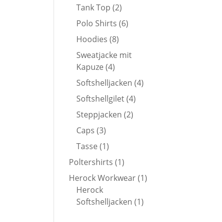
Produkte
2
Tank Top
2
Produkte
6
Polo Shirts
6
Produkte
8
Hoodies
8
Produkte
Sweatjacke mit
4
Kapuze
4
Produkte
4
Softshelljacken
4
Produkte
4
Softshellgilet
4
Produkte
2
Steppjacken
2
Produkte
3
Caps
3
Produkte
1
Tasse
1
Produkt
1
Poltershirts
1
Produkt
1
Herock Workwear
1
Produkt
Herock
1
Softshelljacken
1
Produkt