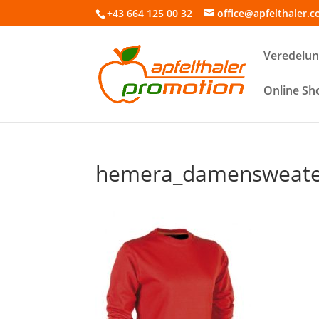
+43 664 125 00 32
office@apfelthaler.c
Veredelun
Online Sh
hemera_damensweate