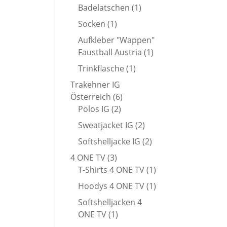
Produkt
1
Badelatschen
1
Produkt
1
Socken
1
Produkt
Aufkleber "Wappen"
1
Faustball Austria
1
Produkt
1
Trinkflasche
1
Produkt
Trakehner IG
6
Österreich
6
2
Produkte
Polos IG
2
Produkte
2
Sweatjacket IG
2
Produkte
2
Softshelljacke IG
2
Produkte
3
4 ONE TV
3
Produkte
1
T-Shirts 4 ONE TV
1
Produkt
1
Hoodys 4 ONE TV
1
Produkt
Softshelljacken 4
1
ONE TV
1
Produkt