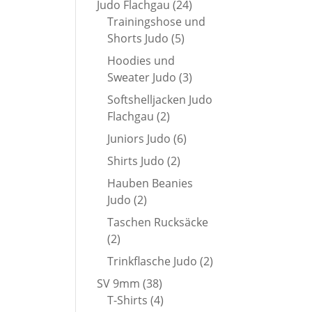
24
Judo Flachgau
24
Produkte
Trainingshose und
5
Shorts Judo
5
Produkte
Hoodies und
3
Sweater Judo
3
Produkte
Softshelljacken Judo
2
Flachgau
2
Produkte
6
Juniors Judo
6
Produkte
2
Shirts Judo
2
Produkte
Hauben Beanies
2
Judo
2
Produkte
Taschen Rucksäcke
2
2
Produkte
2
Trinkflasche Judo
2
Produkte
38
SV 9mm
38
Produkte
4
T-Shirts
4