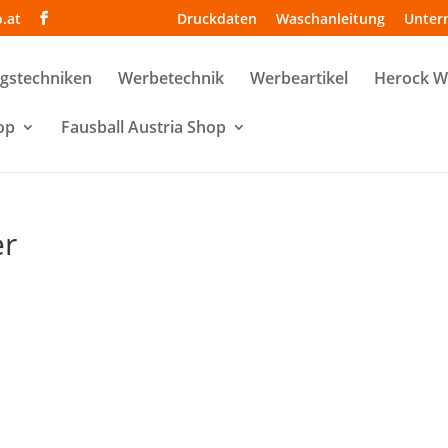
o.at
Druckdaten
Waschanleitung
Unter
gstechniken
Werbetechnik
Werbeartikel
Herock 
op
Fausball Austria Shop
r