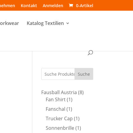
nehmen
Kontakt
Anmelden
0-Artikel
Workwear
Katalog Textilien
Suche
8
Fausball Austria
8
1
Produkte
Fan Shirt
1
Produkt
1
Fanschal
1
Produkt
1
Trucker Cap
1
Produkt
1
Sonnenbrille
1