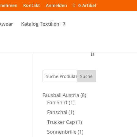
rnehmen
Kontakt
Anmelden
0-Artikel
kwear
Katalog Textilien
Suche
8
Fausball Austria
8
1
Produkte
Fan Shirt
1
Produkt
1
Fanschal
1
Produkt
1
Trucker Cap
1
Produkt
1
Sonnenbrille
1