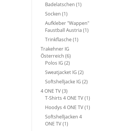
Produkt
1
Badelatschen
1
Produkt
1
Socken
1
Produkt
Aufkleber "Wappen"
1
Faustball Austria
1
Produkt
1
Trinkflasche
1
Produkt
Trakehner IG
6
Österreich
6
2
Produkte
Polos IG
2
Produkte
2
Sweatjacket IG
2
Produkte
2
Softshelljacke IG
2
Produkte
3
4 ONE TV
3
Produkte
1
T-Shirts 4 ONE TV
1
Produkt
1
Hoodys 4 ONE TV
1
Produkt
Softshelljacken 4
1
ONE TV
1
Produkt