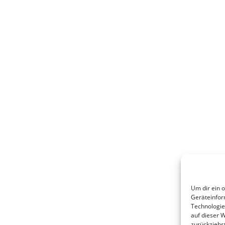
Um dir ein 
Geräteinfor
Technologie
auf dieser 
zurückziehs