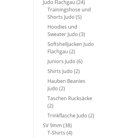
24
Judo Flachgau
24
Produkte
Trainingshose und
5
Shorts Judo
5
Produkte
Hoodies und
3
Sweater Judo
3
Produkte
Softshelljacken Judo
2
Flachgau
2
Produkte
6
Juniors Judo
6
Produkte
2
Shirts Judo
2
Produkte
Hauben Beanies
2
Judo
2
Produkte
Taschen Rucksäcke
2
2
Produkte
2
Trinkflasche Judo
2
Produkte
38
SV 9mm
38
Produkte
4
T-Shirts
4