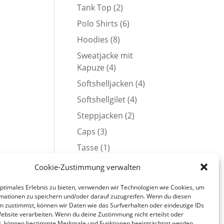
Produkte
2
Tank Top
2
Produkte
6
Polo Shirts
6
Produkte
8
Hoodies
8
Produkte
Sweatjacke mit
4
Kapuze
4
Produkte
4
Softshelljacken
4
Produkte
4
Softshellgilet
4
Produkte
2
Steppjacken
2
Produkte
3
Caps
3
Produkte
1
Tasse
1
Produkt
1
Poltershirts
1
Cookie-Zustimmung verwalten
Produkt
1
Herock Workwear
1
optimales Erlebnis zu bieten, verwenden wir Technologien wie Cookies, um
Produkt
Herock
mationen zu speichern und/oder darauf zuzugreifen. Wenn du diesen
1
Softshelljacken
1
n zustimmst, können wir Daten wie das Surfverhalten oder eindeutige IDs
Produkt
Website verarbeiten. Wenn du deine Zustimmung nicht erteilst oder
t, können bestimmte Merkmale und Funktionen beeinträchtigt werden.