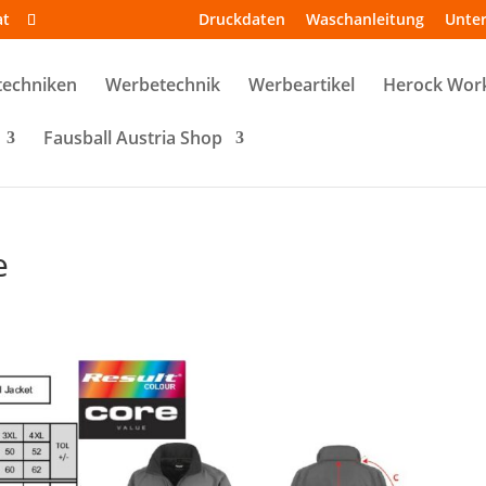
at
Druckdaten
Waschanleitung
Unte
techniken
Werbetechnik
Werbeartikel
Herock Wor
Fausball Austria Shop
e