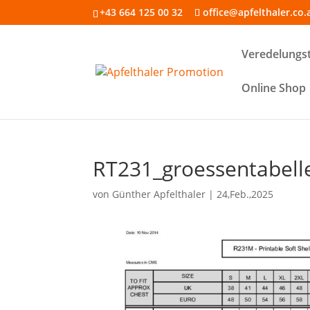
+43 664 125 00 32
office@apfelthaler.co.
Veredelungs
Online Shop
RT231_groessentabell
von
Günther Apfelthaler
|
24,Feb.,2025