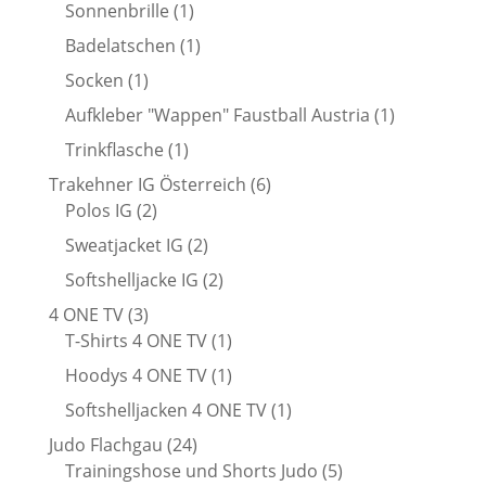
Produkt
1
Sonnenbrille
1
Produkt
1
Badelatschen
1
Produkt
1
Socken
1
Produkt
1
Aufkleber "Wappen" Faustball Austria
1
Produkt
1
Trinkflasche
1
Produkt
6
Trakehner IG Österreich
6
2
Produkte
Polos IG
2
Produkte
2
Sweatjacket IG
2
Produkte
2
Softshelljacke IG
2
Produkte
3
4 ONE TV
3
Produkte
1
T-Shirts 4 ONE TV
1
Produkt
1
Hoodys 4 ONE TV
1
Produkt
1
Softshelljacken 4 ONE TV
1
Produkt
24
Judo Flachgau
24
Produkte
5
Trainingshose und Shorts Judo
5