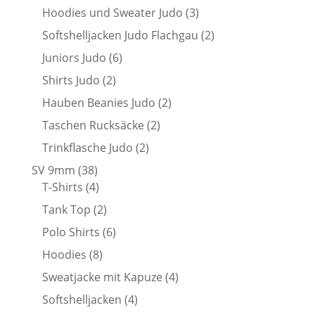
Produkte
3
Hoodies und Sweater Judo
3
Produkte
2
Softshelljacken Judo Flachgau
2
Produkte
6
Juniors Judo
6
Produkte
2
Shirts Judo
2
Produkte
2
Hauben Beanies Judo
2
Produkte
2
Taschen Rucksäcke
2
Produkte
2
Trinkflasche Judo
2
Produkte
38
SV 9mm
38
Produkte
4
T-Shirts
4
Produkte
2
Tank Top
2
Produkte
6
Polo Shirts
6
Produkte
8
Hoodies
8
Produkte
4
Sweatjacke mit Kapuze
4
Produkte
4
Softshelljacken
4