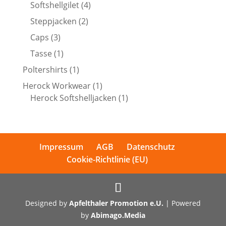
Produkte
4
Softshellgilet
4
Produkte
2
Steppjacken
2
Produkte
3
Caps
3
Produkte
1
Tasse
1
Produkt
1
Poltershirts
1
Produkt
1
Herock Workwear
1
Produkt
1
Herock Softshelljacken
1
Produkt
Impressum
AGB
Datenschutz
Cookie-Richtlinie (EU)
Designed by
Apfelthaler Promotion e.U.
| Powered
by
Abimago.Media