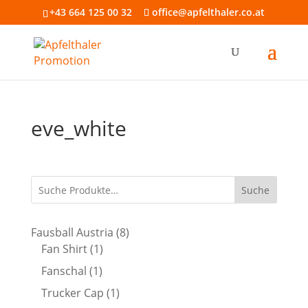
+43 664 125 00 32
office@apfelthaler.co.at
eve_white
Suche
8
Fausball Austria
8
1
Produkte
Fan Shirt
1
Produkt
1
Fanschal
1
Produkt
1
Trucker Cap
1