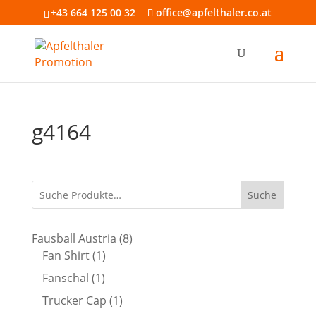
+43 664 125 00 32
office@apfelthaler.co.at
g4164
Suche
8
Fausball Austria
8
1
Produkte
Fan Shirt
1
Produkt
1
Fanschal
1
Produkt
1
Trucker Cap
1