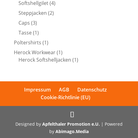
Produkte
4
Softshellgilet
4
Produkte
2
Steppjacken
2
Produkte
3
Caps
3
Produkte
1
Tasse
1
Produkt
1
Poltershirts
1
Produkt
1
Herock Workwear
1
Produkt
1
Herock Softshelljacken
1
Produkt
Impressum
AGB
Datenschutz
Cookie-Richtlinie (EU)
Designed by
Apfelthaler Promotion e.U.
| Powered
by
Abimago.Media