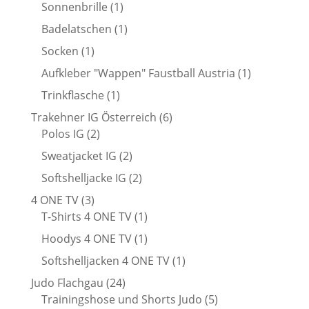
Produkt
1
Sonnenbrille
1
Produkt
1
Badelatschen
1
Produkt
1
Socken
1
Produkt
1
Aufkleber "Wappen" Faustball Austria
1
Produkt
1
Trinkflasche
1
Produkt
6
Trakehner IG Österreich
6
2
Produkte
Polos IG
2
Produkte
2
Sweatjacket IG
2
Produkte
2
Softshelljacke IG
2
Produkte
3
4 ONE TV
3
Produkte
1
T-Shirts 4 ONE TV
1
Produkt
1
Hoodys 4 ONE TV
1
Produkt
1
Softshelljacken 4 ONE TV
1
Produkt
24
Judo Flachgau
24
Produkte
5
Trainingshose und Shorts Judo
5