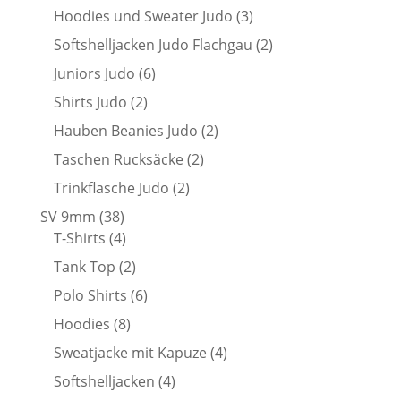
Produkte
3
Hoodies und Sweater Judo
3
Produkte
2
Softshelljacken Judo Flachgau
2
Produkte
6
Juniors Judo
6
Produkte
2
Shirts Judo
2
Produkte
2
Hauben Beanies Judo
2
Produkte
2
Taschen Rucksäcke
2
Produkte
2
Trinkflasche Judo
2
Produkte
38
SV 9mm
38
Produkte
4
T-Shirts
4
Produkte
2
Tank Top
2
Produkte
6
Polo Shirts
6
Produkte
8
Hoodies
8
Produkte
4
Sweatjacke mit Kapuze
4
Produkte
4
Softshelljacken
4