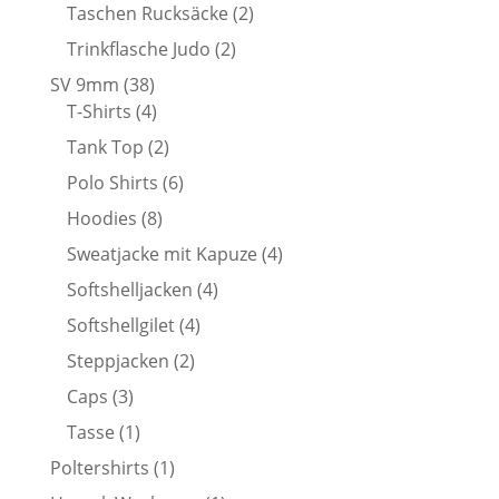
Produkte
2
Taschen Rucksäcke
2
Produkte
2
Trinkflasche Judo
2
Produkte
38
SV 9mm
38
Produkte
4
T-Shirts
4
Produkte
2
Tank Top
2
Produkte
6
Polo Shirts
6
Produkte
8
Hoodies
8
Produkte
4
Sweatjacke mit Kapuze
4
Produkte
4
Softshelljacken
4
Produkte
4
Softshellgilet
4
Produkte
2
Steppjacken
2
Produkte
3
Caps
3
Produkte
1
Tasse
1
Produkt
1
Poltershirts
1
Produkt