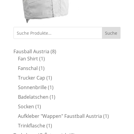
Suche
8
Fausball Austria
8
1
Produkte
Fan Shirt
1
Produkt
1
Fanschal
1
Produkt
1
Trucker Cap
1
Produkt
1
Sonnenbrille
1
Produkt
1
Badelatschen
1
Produkt
1
Socken
1
Produkt
1
Aufkleber "Wappen" Faustball Austria
1
Produkt
1
Trinkflasche
1
Produkt