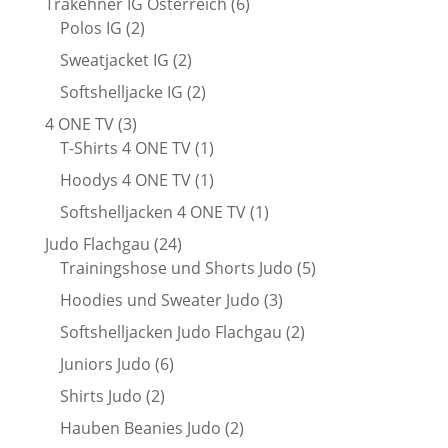
6
Trakehner IG Österreich
6
2
Produkte
Polos IG
2
Produkte
2
Sweatjacket IG
2
Produkte
2
Softshelljacke IG
2
Produkte
3
4 ONE TV
3
Produkte
1
T-Shirts 4 ONE TV
1
Produkt
1
Hoodys 4 ONE TV
1
Produkt
1
Softshelljacken 4 ONE TV
1
Produkt
24
Judo Flachgau
24
Produkte
5
Trainingshose und Shorts Judo
5
Produkte
3
Hoodies und Sweater Judo
3
Produkte
2
Softshelljacken Judo Flachgau
2
Produkte
6
Juniors Judo
6
Produkte
2
Shirts Judo
2
Produkte
2
Hauben Beanies Judo
2