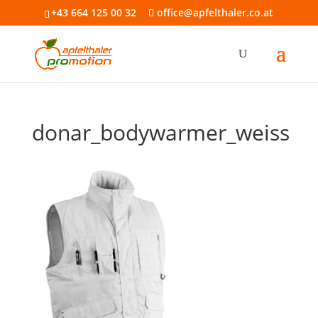
+43 664 125 00 32
office@apfelthaler.co.at
donar_bodywarmer_weiss