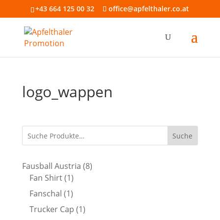
+43 664 125 00 32
office@apfelthaler.co.at
logo_wappen
Suche
8
Fausball Austria
8
1
Produkte
Fan Shirt
1
Produkt
1
Fanschal
1
Produkt
1
Trucker Cap
1