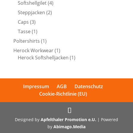
Produkte
4
Softshellgilet
4
Produkte
2
Steppjacken
2
Produkte
3
Caps
3
Produkte
1
Tasse
1
Produkt
1
Poltershirts
1
Produkt
1
Herock Workwear
1
Produkt
1
Herock Softshelljacken
1
Produkt
Impressum
AGB
Datenschutz
Cookie-Richtlinie (EU)
Designed by
Apfelthaler Promotion e.U.
| Powered
by
Abimago.Media