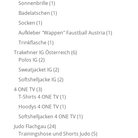
Produkt
1
Sonnenbrille
1
Produkt
1
Badelatschen
1
Produkt
1
Socken
1
Produkt
1
Aufkleber "Wappen" Faustball Austria
1
Produkt
1
Trinkflasche
1
Produkt
6
Trakehner IG Österreich
6
2
Produkte
Polos IG
2
Produkte
2
Sweatjacket IG
2
Produkte
2
Softshelljacke IG
2
Produkte
3
4 ONE TV
3
Produkte
1
T-Shirts 4 ONE TV
1
Produkt
1
Hoodys 4 ONE TV
1
Produkt
1
Softshelljacken 4 ONE TV
1
Produkt
24
Judo Flachgau
24
Produkte
5
Trainingshose und Shorts Judo
5