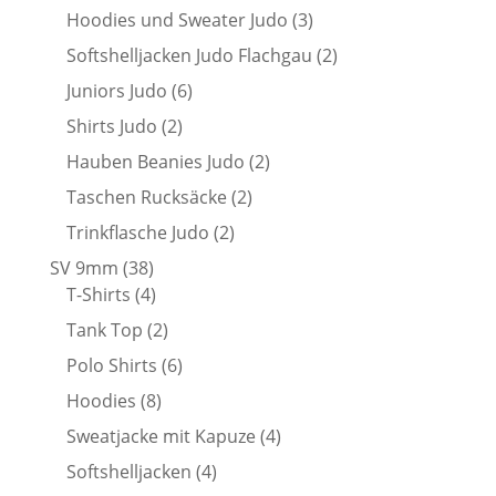
Produkte
3
Hoodies und Sweater Judo
3
Produkte
2
Softshelljacken Judo Flachgau
2
Produkte
6
Juniors Judo
6
Produkte
2
Shirts Judo
2
Produkte
2
Hauben Beanies Judo
2
Produkte
2
Taschen Rucksäcke
2
Produkte
2
Trinkflasche Judo
2
Produkte
38
SV 9mm
38
Produkte
4
T-Shirts
4
Produkte
2
Tank Top
2
Produkte
6
Polo Shirts
6
Produkte
8
Hoodies
8
Produkte
4
Sweatjacke mit Kapuze
4
Produkte
4
Softshelljacken
4