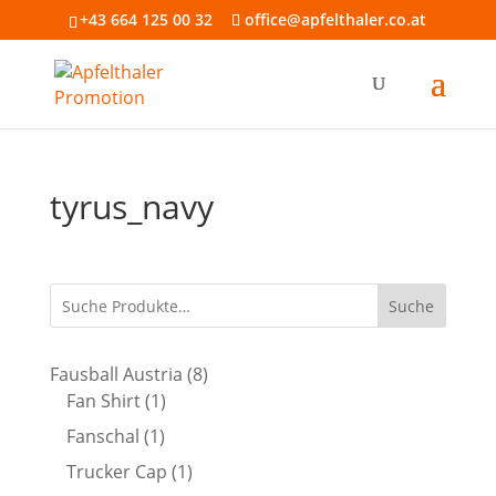
+43 664 125 00 32
office@apfelthaler.co.at
tyrus_navy
Suche
8
Fausball Austria
8
1
Produkte
Fan Shirt
1
Produkt
1
Fanschal
1
Produkt
1
Trucker Cap
1