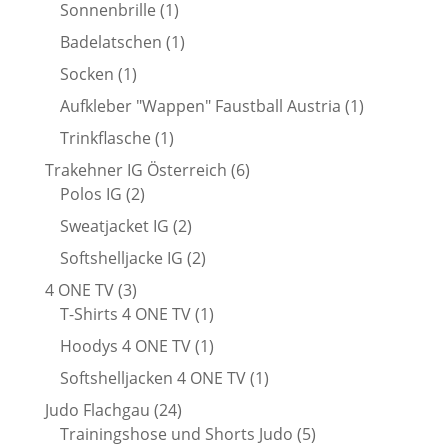
Produkt
1
Sonnenbrille
1
Produkt
1
Badelatschen
1
Produkt
1
Socken
1
Produkt
1
Aufkleber "Wappen" Faustball Austria
1
Produkt
1
Trinkflasche
1
Produkt
6
Trakehner IG Österreich
6
2
Produkte
Polos IG
2
Produkte
2
Sweatjacket IG
2
Produkte
2
Softshelljacke IG
2
Produkte
3
4 ONE TV
3
Produkte
1
T-Shirts 4 ONE TV
1
Produkt
1
Hoodys 4 ONE TV
1
Produkt
1
Softshelljacken 4 ONE TV
1
Produkt
24
Judo Flachgau
24
Produkte
5
Trainingshose und Shorts Judo
5