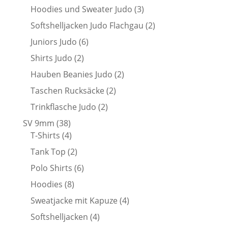
Produkte
3
Hoodies und Sweater Judo
3
Produkte
2
Softshelljacken Judo Flachgau
2
Produkte
6
Juniors Judo
6
Produkte
2
Shirts Judo
2
Produkte
2
Hauben Beanies Judo
2
Produkte
2
Taschen Rucksäcke
2
Produkte
2
Trinkflasche Judo
2
Produkte
38
SV 9mm
38
Produkte
4
T-Shirts
4
Produkte
2
Tank Top
2
Produkte
6
Polo Shirts
6
Produkte
8
Hoodies
8
Produkte
4
Sweatjacke mit Kapuze
4
Produkte
4
Softshelljacken
4