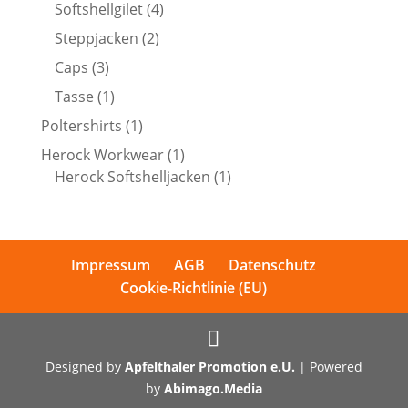
Produkte
4
Softshellgilet
4
Produkte
2
Steppjacken
2
Produkte
3
Caps
3
Produkte
1
Tasse
1
Produkt
1
Poltershirts
1
Produkt
1
Herock Workwear
1
Produkt
1
Herock Softshelljacken
1
Produkt
Impressum
AGB
Datenschutz
Cookie-Richtlinie (EU)
Designed by
Apfelthaler Promotion e.U.
| Powered
by
Abimago.Media