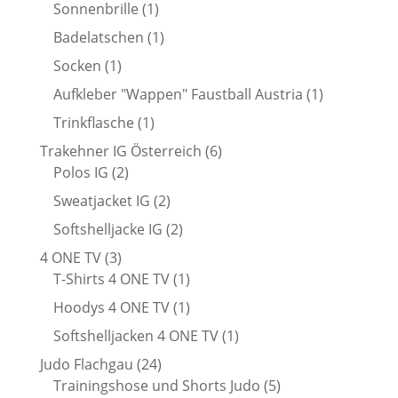
Produkt
1
Sonnenbrille
1
Produkt
1
Badelatschen
1
Produkt
1
Socken
1
Produkt
1
Aufkleber "Wappen" Faustball Austria
1
Produkt
1
Trinkflasche
1
Produkt
6
Trakehner IG Österreich
6
2
Produkte
Polos IG
2
Produkte
2
Sweatjacket IG
2
Produkte
2
Softshelljacke IG
2
Produkte
3
4 ONE TV
3
Produkte
1
T-Shirts 4 ONE TV
1
Produkt
1
Hoodys 4 ONE TV
1
Produkt
1
Softshelljacken 4 ONE TV
1
Produkt
24
Judo Flachgau
24
Produkte
5
Trainingshose und Shorts Judo
5