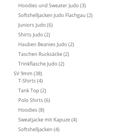
Produkte
3
Hoodies und Sweater Judo
3
Produkte
2
Softshelljacken Judo Flachgau
2
Produkte
6
Juniors Judo
6
Produkte
2
Shirts Judo
2
Produkte
2
Hauben Beanies Judo
2
Produkte
2
Taschen Rucksäcke
2
Produkte
2
Trinkflasche Judo
2
Produkte
38
SV 9mm
38
Produkte
4
T-Shirts
4
Produkte
2
Tank Top
2
Produkte
6
Polo Shirts
6
Produkte
8
Hoodies
8
Produkte
4
Sweatjacke mit Kapuze
4
Produkte
4
Softshelljacken
4