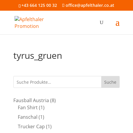
+43 664 125 00 32
office@apfelthaler.co.at
tyrus_gruen
Suche
8
Fausball Austria
8
1
Produkte
Fan Shirt
1
Produkt
1
Fanschal
1
Produkt
1
Trucker Cap
1