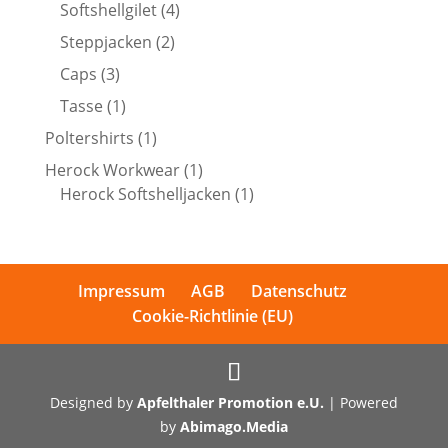
Produkte
4
Softshellgilet
4
Produkte
2
Steppjacken
2
Produkte
3
Caps
3
Produkte
1
Tasse
1
Produkt
1
Poltershirts
1
Produkt
1
Herock Workwear
1
Produkt
1
Herock Softshelljacken
1
Produkt
Impressum
AGB
Datenschutz
Cookie-Richtlinie (EU)
Designed by
Apfelthaler Promotion e.U.
| Powered
by
Abimago.Media