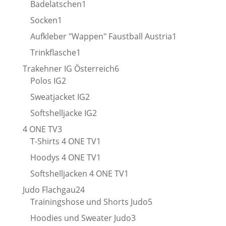
1
Badelatschen
1
Produkt
1
Socken
1
Produkt
1
Aufkleber "Wappen" Faustball Austria
1
Produkt
1
Trinkflasche
1
Produkt
6
Trakehner IG Österreich
6
2
Produkte
Polos IG
2
Produkte
2
Sweatjacket IG
2
Produkte
2
Softshelljacke IG
2
Produkte
3
4 ONE TV
3
Produkte
1
T-Shirts 4 ONE TV
1
Produkt
1
Hoodys 4 ONE TV
1
Produkt
1
Softshelljacken 4 ONE TV
1
Produkt
24
Judo Flachgau
24
Produkte
5
Trainingshose und Shorts Judo
5
Produkte
3
Hoodies und Sweater Judo
3