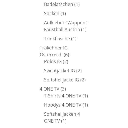
Produkt
1
Badelatschen
1
Produkt
1
Socken
1
Produkt
Aufkleber "Wappen"
1
Faustball Austria
1
Produkt
1
Trinkflasche
1
Produkt
Trakehner IG
6
Österreich
6
2
Produkte
Polos IG
2
Produkte
2
Sweatjacket IG
2
Produkte
2
Softshelljacke IG
2
Produkte
3
4 ONE TV
3
Produkte
1
T-Shirts 4 ONE TV
1
Produkt
1
Hoodys 4 ONE TV
1
Produkt
Softshelljacken 4
1
ONE TV
1
Produkt