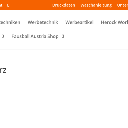
at
Druckdaten
Waschanleitung
Unte
techniken
Werbetechnik
Werbeartikel
Herock Wor
Fausball Austria Shop
rz