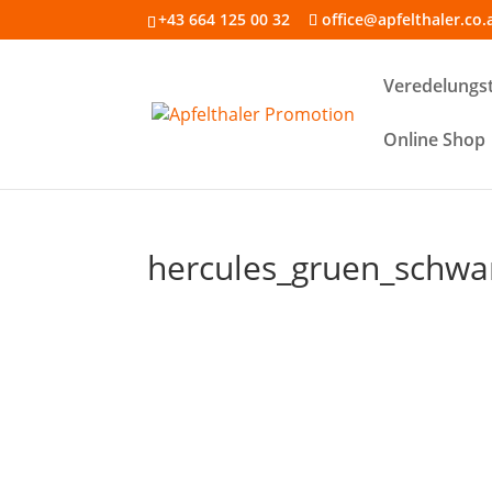
+43 664 125 00 32
office@apfelthaler.co.
Veredelungs
Online Shop
hercules_gruen_schwa