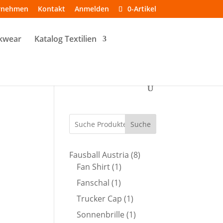
rnehmen
Kontakt
Anmelden
0-Artikel
kwear
Katalog Textilien
Suche
8
Fausball Austria
8
1
Produkte
Fan Shirt
1
Produkt
1
Fanschal
1
Produkt
1
Trucker Cap
1
Produkt
1
Sonnenbrille
1