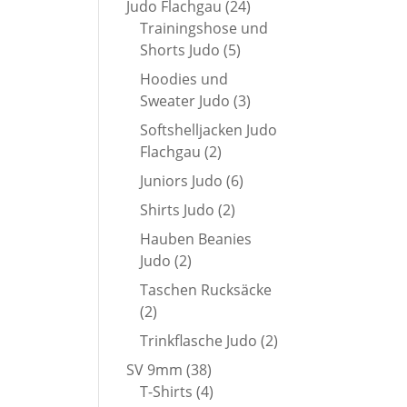
24
Judo Flachgau
24
Produkte
Trainingshose und
5
Shorts Judo
5
Produkte
Hoodies und
3
Sweater Judo
3
Produkte
Softshelljacken Judo
2
Flachgau
2
Produkte
6
Juniors Judo
6
Produkte
2
Shirts Judo
2
Produkte
Hauben Beanies
2
Judo
2
Produkte
Taschen Rucksäcke
2
2
Produkte
2
Trinkflasche Judo
2
Produkte
38
SV 9mm
38
Produkte
4
T-Shirts
4