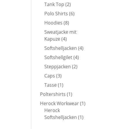
Produkte
2
Tank Top
2
Produkte
6
Polo Shirts
6
Produkte
8
Hoodies
8
Produkte
Sweatjacke mit
4
Kapuze
4
Produkte
4
Softshelljacken
4
Produkte
4
Softshellgilet
4
Produkte
2
Steppjacken
2
Produkte
3
Caps
3
Produkte
1
Tasse
1
Produkt
1
Poltershirts
1
Produkt
1
Herock Workwear
1
Produkt
Herock
1
Softshelljacken
1
Produkt