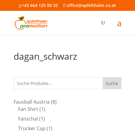
+43 664 125 00 32
office@apfelthaler.co.at
dagan_schwarz
Suche
8
Fausball Austria
8
1
Produkte
Fan Shirt
1
Produkt
1
Fanschal
1
Produkt
1
Trucker Cap
1