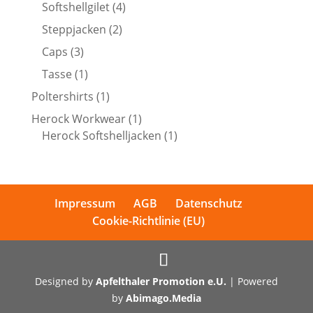
Produkte
4
Softshellgilet
4
Produkte
2
Steppjacken
2
Produkte
3
Caps
3
Produkte
1
Tasse
1
Produkt
1
Poltershirts
1
Produkt
1
Herock Workwear
1
Produkt
1
Herock Softshelljacken
1
Produkt
Impressum
AGB
Datenschutz
Cookie-Richtlinie (EU)
Designed by
Apfelthaler Promotion e.U.
| Powered
by
Abimago.Media