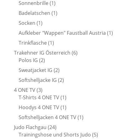
Produkt
1
Sonnenbrille
1
Produkt
1
Badelatschen
1
Produkt
1
Socken
1
Produkt
1
Aufkleber "Wappen" Faustball Austria
1
Produkt
1
Trinkflasche
1
Produkt
6
Trakehner IG Österreich
6
2
Produkte
Polos IG
2
Produkte
2
Sweatjacket IG
2
Produkte
2
Softshelljacke IG
2
Produkte
3
4 ONE TV
3
Produkte
1
T-Shirts 4 ONE TV
1
Produkt
1
Hoodys 4 ONE TV
1
Produkt
1
Softshelljacken 4 ONE TV
1
Produkt
24
Judo Flachgau
24
Produkte
5
Trainingshose und Shorts Judo
5