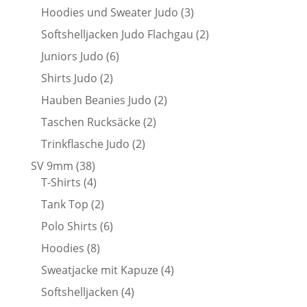
Produkte
3
Hoodies und Sweater Judo
3
Produkte
2
Softshelljacken Judo Flachgau
2
Produkte
6
Juniors Judo
6
Produkte
2
Shirts Judo
2
Produkte
2
Hauben Beanies Judo
2
Produkte
2
Taschen Rucksäcke
2
Produkte
2
Trinkflasche Judo
2
Produkte
38
SV 9mm
38
Produkte
4
T-Shirts
4
Produkte
2
Tank Top
2
Produkte
6
Polo Shirts
6
Produkte
8
Hoodies
8
Produkte
4
Sweatjacke mit Kapuze
4
Produkte
4
Softshelljacken
4