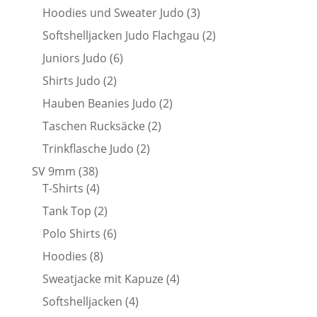
Produkte
3
Hoodies und Sweater Judo
3
Produkte
2
Softshelljacken Judo Flachgau
2
Produkte
6
Juniors Judo
6
Produkte
2
Shirts Judo
2
Produkte
2
Hauben Beanies Judo
2
Produkte
2
Taschen Rucksäcke
2
Produkte
2
Trinkflasche Judo
2
Produkte
38
SV 9mm
38
Produkte
4
T-Shirts
4
Produkte
2
Tank Top
2
Produkte
6
Polo Shirts
6
Produkte
8
Hoodies
8
Produkte
4
Sweatjacke mit Kapuze
4
Produkte
4
Softshelljacken
4