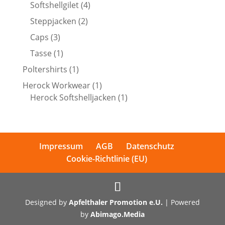
Produkte
4
Softshellgilet
4
Produkte
2
Steppjacken
2
Produkte
3
Caps
3
Produkte
1
Tasse
1
Produkt
1
Poltershirts
1
Produkt
1
Herock Workwear
1
Produkt
1
Herock Softshelljacken
1
Produkt
Impressum
AGB
Datenschutz
Cookie-Richtlinie (EU)
Designed by
Apfelthaler Promotion e.U.
| Powered
by
Abimago.Media