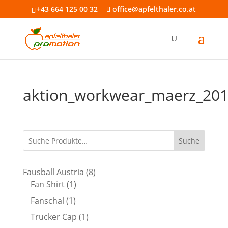
+43 664 125 00 32
office@apfelthaler.co.at
aktion_workwear_maerz_20
Suche
8
Fausball Austria
8
1
Produkte
Fan Shirt
1
Produkt
1
Fanschal
1
Produkt
1
Trucker Cap
1