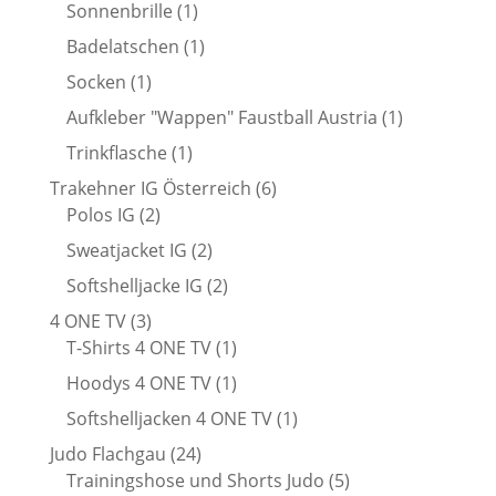
Produkt
1
Sonnenbrille
1
Produkt
1
Badelatschen
1
Produkt
1
Socken
1
Produkt
1
Aufkleber "Wappen" Faustball Austria
1
Produkt
1
Trinkflasche
1
Produkt
6
Trakehner IG Österreich
6
2
Produkte
Polos IG
2
Produkte
2
Sweatjacket IG
2
Produkte
2
Softshelljacke IG
2
Produkte
3
4 ONE TV
3
Produkte
1
T-Shirts 4 ONE TV
1
Produkt
1
Hoodys 4 ONE TV
1
Produkt
1
Softshelljacken 4 ONE TV
1
Produkt
24
Judo Flachgau
24
Produkte
5
Trainingshose und Shorts Judo
5