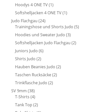
Produkt
1
Hoodys 4 ONE TV
1
Produkt
1
Softshelljacken 4 ONE TV
1
Produkt
24
Judo Flachgau
24
Produkte
5
Trainingshose und Shorts Judo
5
Produkte
3
Hoodies und Sweater Judo
3
Produkte
2
Softshelljacken Judo Flachgau
2
Produkte
6
Juniors Judo
6
Produkte
2
Shirts Judo
2
Produkte
2
Hauben Beanies Judo
2
Produkte
2
Taschen Rucksäcke
2
Produkte
2
Trinkflasche Judo
2
Produkte
38
SV 9mm
38
Produkte
4
T-Shirts
4
Produkte
2
Tank Top
2
Produkte