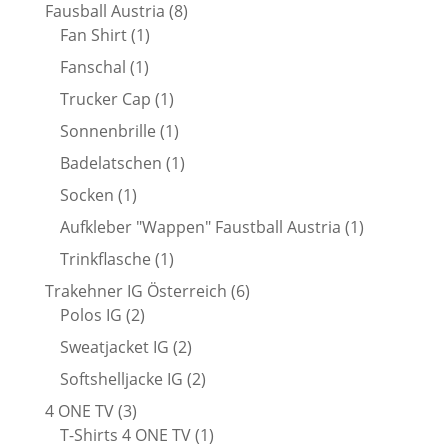
8
Fausball Austria
8
1
Produkte
Fan Shirt
1
Produkt
1
Fanschal
1
Produkt
1
Trucker Cap
1
Produkt
1
Sonnenbrille
1
Produkt
1
Badelatschen
1
Produkt
1
Socken
1
Produkt
1
Aufkleber "Wappen" Faustball Austria
1
Produkt
1
Trinkflasche
1
Produkt
6
Trakehner IG Österreich
6
2
Produkte
Polos IG
2
Produkte
2
Sweatjacket IG
2
Produkte
2
Softshelljacke IG
2
Produkte
3
4 ONE TV
3
Produkte
1
T-Shirts 4 ONE TV
1