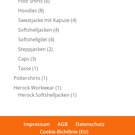
6
Polo Shirts
6
Produkte
8
Hoodies
8
Produkte
4
Sweatjacke mit Kapuze
4
Produkte
4
Softshelljacken
4
Produkte
4
Softshellgilet
4
Produkte
2
Steppjacken
2
Produkte
3
Caps
3
Produkte
1
Tasse
1
Produkt
1
Poltershirts
1
Produkt
1
Herock Workwear
1
Produkt
1
Herock Softshelljacken
1
Produkt
Impressum
AGB
Datenschutz
Cookie-Richtlinie (EU)