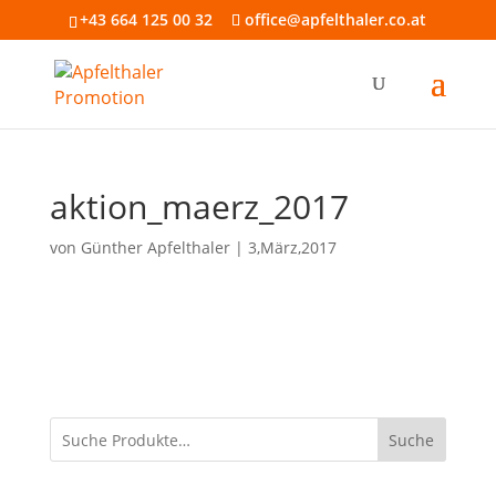
+43 664 125 00 32
office@apfelthaler.co.at
aktion_maerz_2017
von
Günther Apfelthaler
|
3,März,2017
Suche