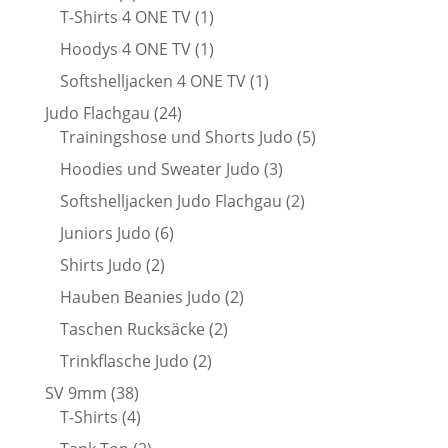
Produkte
1
T-Shirts 4 ONE TV
1
Produkt
1
Hoodys 4 ONE TV
1
Produkt
1
Softshelljacken 4 ONE TV
1
Produkt
24
Judo Flachgau
24
Produkte
5
Trainingshose und Shorts Judo
5
Produkte
3
Hoodies und Sweater Judo
3
Produkte
2
Softshelljacken Judo Flachgau
2
Produkte
6
Juniors Judo
6
Produkte
2
Shirts Judo
2
Produkte
2
Hauben Beanies Judo
2
Produkte
2
Taschen Rucksäcke
2
Produkte
2
Trinkflasche Judo
2
Produkte
38
SV 9mm
38
Produkte
4
T-Shirts
4
Produkte