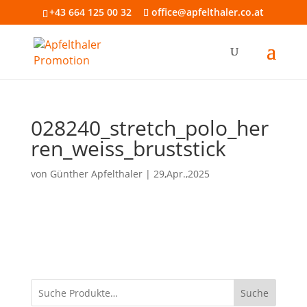
+43 664 125 00 32
office@apfelthaler.co.at
028240_stretch_polo_her
ren_weiss_bruststick
von
Günther Apfelthaler
|
29,Apr.,2025
Suche