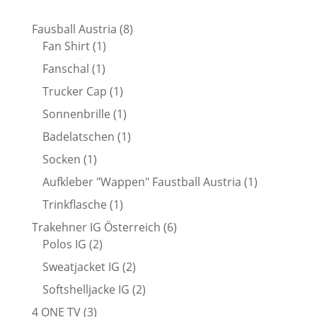
8
Fausball Austria
8
1
Produkte
Fan Shirt
1
Produkt
1
Fanschal
1
Produkt
1
Trucker Cap
1
Produkt
1
Sonnenbrille
1
Produkt
1
Badelatschen
1
Produkt
1
Socken
1
Produkt
1
Aufkleber "Wappen" Faustball Austria
1
Produkt
1
Trinkflasche
1
Produkt
6
Trakehner IG Österreich
6
2
Produkte
Polos IG
2
Produkte
2
Sweatjacket IG
2
Produkte
2
Softshelljacke IG
2
Produkte
3
4 ONE TV
3