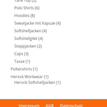
2
Tank Top
2
Produkte
6
Polo Shirts
6
Produkte
8
Hoodies
8
Produkte
4
Sweatjacke mit Kapuze
4
Produkte
4
Softshelljacken
4
Produkte
4
Softshellgilet
4
Produkte
2
Steppjacken
2
Produkte
3
Caps
3
Produkte
1
Tasse
1
Produkt
1
Poltershirts
1
Produkt
1
Herock Workwear
1
Produkt
1
Herock Softshelljacken
1
Produkt
Impressum
AGB
Datenschutz