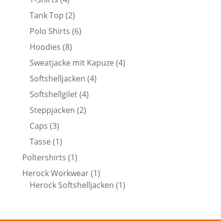
Produkte
2
Tank Top
2
Produkte
6
Polo Shirts
6
Produkte
8
Hoodies
8
Produkte
4
Sweatjacke mit Kapuze
4
Produkte
4
Softshelljacken
4
Produkte
4
Softshellgilet
4
Produkte
2
Steppjacken
2
Produkte
3
Caps
3
Produkte
1
Tasse
1
Produkt
1
Poltershirts
1
Produkt
1
Herock Workwear
1
Produkt
1
Herock Softshelljacken
1
Produkt