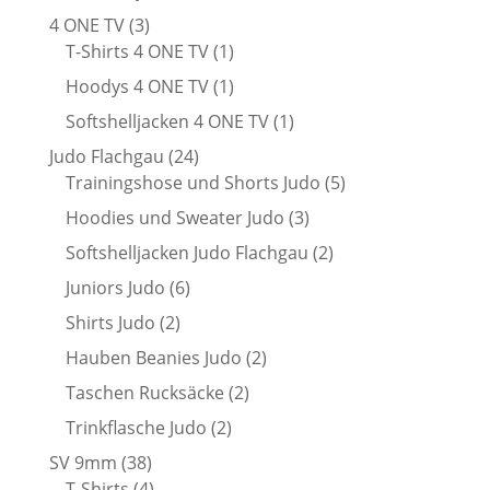
Produkte
3
4 ONE TV
3
Produkte
1
T-Shirts 4 ONE TV
1
Produkt
1
Hoodys 4 ONE TV
1
Produkt
1
Softshelljacken 4 ONE TV
1
Produkt
24
Judo Flachgau
24
Produkte
5
Trainingshose und Shorts Judo
5
Produkte
3
Hoodies und Sweater Judo
3
Produkte
2
Softshelljacken Judo Flachgau
2
Produkte
6
Juniors Judo
6
Produkte
2
Shirts Judo
2
Produkte
2
Hauben Beanies Judo
2
Produkte
2
Taschen Rucksäcke
2
Produkte
2
Trinkflasche Judo
2
Produkte
38
SV 9mm
38
Produkte
4
T-Shirts
4