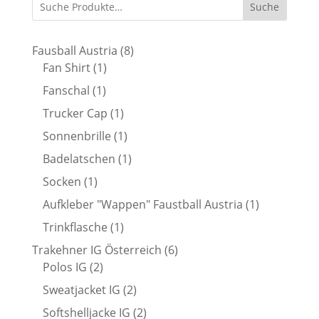
Suche
8
Fausball Austria
8
1
Produkte
Fan Shirt
1
Produkt
1
Fanschal
1
Produkt
1
Trucker Cap
1
Produkt
1
Sonnenbrille
1
Produkt
1
Badelatschen
1
Produkt
1
Socken
1
Produkt
1
Aufkleber "Wappen" Faustball Austria
1
Produkt
1
Trinkflasche
1
Produkt
6
Trakehner IG Österreich
6
2
Produkte
Polos IG
2
Produkte
2
Sweatjacket IG
2
Produkte
2
Softshelljacke IG
2