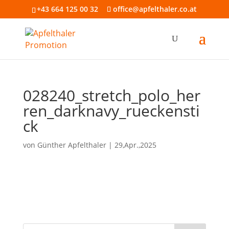
+43 664 125 00 32
office@apfelthaler.co.at
028240_stretch_polo_her
ren_darknavy_rueckensti
ck
von
Günther Apfelthaler
|
29,Apr.,2025