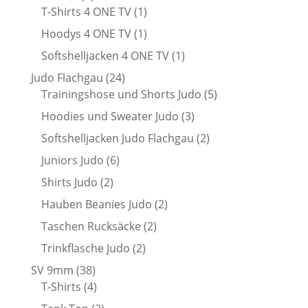
Produkte
1
T-Shirts 4 ONE TV
1
Produkt
1
Hoodys 4 ONE TV
1
Produkt
1
Softshelljacken 4 ONE TV
1
Produkt
24
Judo Flachgau
24
Produkte
5
Trainingshose und Shorts Judo
5
Produkte
3
Hoodies und Sweater Judo
3
Produkte
2
Softshelljacken Judo Flachgau
2
Produkte
6
Juniors Judo
6
Produkte
2
Shirts Judo
2
Produkte
2
Hauben Beanies Judo
2
Produkte
2
Taschen Rucksäcke
2
Produkte
2
Trinkflasche Judo
2
Produkte
38
SV 9mm
38
Produkte
4
T-Shirts
4
Produkte