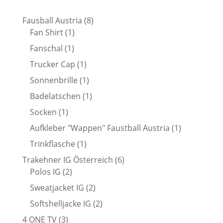
8
Fausball Austria
8
1
Produkte
Fan Shirt
1
Produkt
1
Fanschal
1
Produkt
1
Trucker Cap
1
Produkt
1
Sonnenbrille
1
Produkt
1
Badelatschen
1
Produkt
1
Socken
1
Produkt
1
Aufkleber "Wappen" Faustball Austria
1
Produkt
1
Trinkflasche
1
Produkt
6
Trakehner IG Österreich
6
2
Produkte
Polos IG
2
Produkte
2
Sweatjacket IG
2
Produkte
2
Softshelljacke IG
2
Produkte
3
4 ONE TV
3