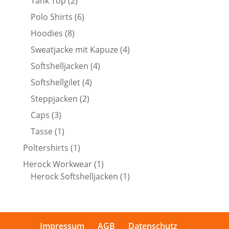
2
Tank Top
2
Produkte
6
Polo Shirts
6
Produkte
8
Hoodies
8
Produkte
4
Sweatjacke mit Kapuze
4
Produkte
4
Softshelljacken
4
Produkte
4
Softshellgilet
4
Produkte
2
Steppjacken
2
Produkte
3
Caps
3
Produkte
1
Tasse
1
Produkt
1
Poltershirts
1
Produkt
1
Herock Workwear
1
Produkt
1
Herock Softshelljacken
1
Produkt
Impressum
AGB
Datenschutz