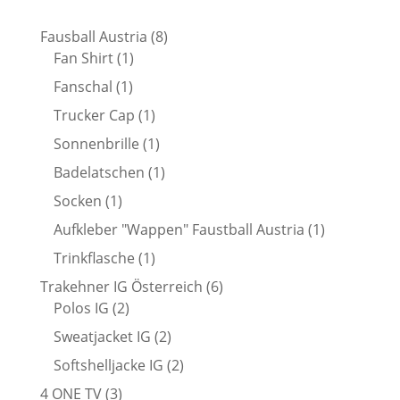
8
Fausball Austria
8
1
Produkte
Fan Shirt
1
Produkt
1
Fanschal
1
Produkt
1
Trucker Cap
1
Produkt
1
Sonnenbrille
1
Produkt
1
Badelatschen
1
Produkt
1
Socken
1
Produkt
1
Aufkleber "Wappen" Faustball Austria
1
Produkt
1
Trinkflasche
1
Produkt
6
Trakehner IG Österreich
6
2
Produkte
Polos IG
2
Produkte
2
Sweatjacket IG
2
Produkte
2
Softshelljacke IG
2
Produkte
3
4 ONE TV
3