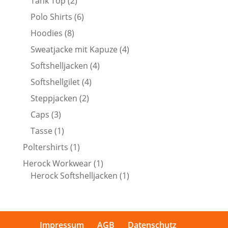
2
Tank Top
2
Produkte
6
Polo Shirts
6
Produkte
8
Hoodies
8
Produkte
4
Sweatjacke mit Kapuze
4
Produkte
4
Softshelljacken
4
Produkte
4
Softshellgilet
4
Produkte
2
Steppjacken
2
Produkte
3
Caps
3
Produkte
1
Tasse
1
Produkt
1
Poltershirts
1
Produkt
1
Herock Workwear
1
Produkt
1
Herock Softshelljacken
1
Produkt
Impressum
AGB
Datenschutz