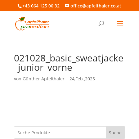
+43 664 125 00 32
office@apfelthaler.co.at
021028_basic_sweatjacke
_junior_vorne
von
Günther Apfelthaler
|
24,Feb.,2025
Suche