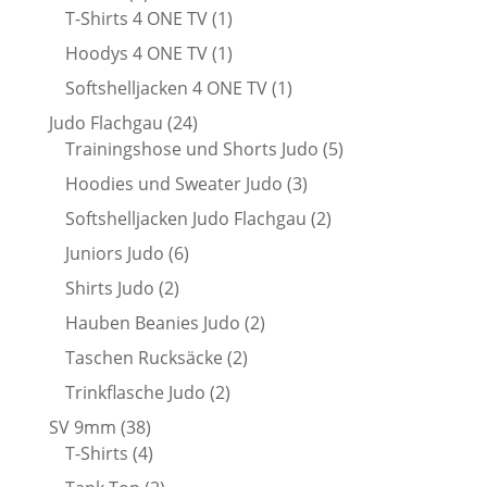
Produkte
1
T-Shirts 4 ONE TV
1
Produkt
1
Hoodys 4 ONE TV
1
Produkt
1
Softshelljacken 4 ONE TV
1
Produkt
24
Judo Flachgau
24
Produkte
5
Trainingshose und Shorts Judo
5
Produkte
3
Hoodies und Sweater Judo
3
Produkte
2
Softshelljacken Judo Flachgau
2
Produkte
6
Juniors Judo
6
Produkte
2
Shirts Judo
2
Produkte
2
Hauben Beanies Judo
2
Produkte
2
Taschen Rucksäcke
2
Produkte
2
Trinkflasche Judo
2
Produkte
38
SV 9mm
38
Produkte
4
T-Shirts
4
Produkte