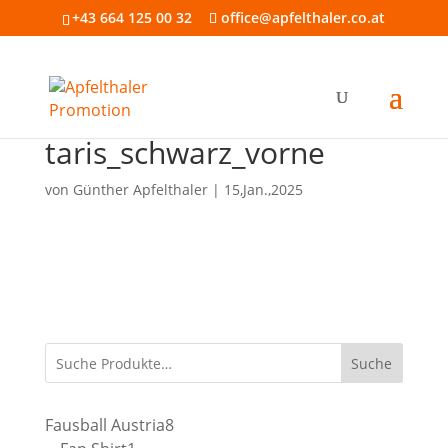
+43 664 125 00 32
office@apfelthaler.co.at
taris_schwarz_vorne
von
Günther Apfelthaler
|
15,Jan.,2025
Suche
8
Fausball Austria
8