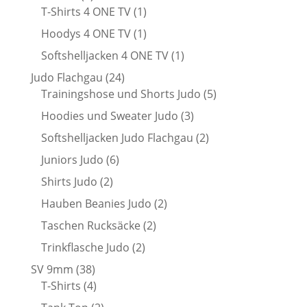
Produkte
1
T-Shirts 4 ONE TV
1
Produkt
1
Hoodys 4 ONE TV
1
Produkt
1
Softshelljacken 4 ONE TV
1
Produkt
24
Judo Flachgau
24
Produkte
5
Trainingshose und Shorts Judo
5
Produkte
3
Hoodies und Sweater Judo
3
Produkte
2
Softshelljacken Judo Flachgau
2
Produkte
6
Juniors Judo
6
Produkte
2
Shirts Judo
2
Produkte
2
Hauben Beanies Judo
2
Produkte
2
Taschen Rucksäcke
2
Produkte
2
Trinkflasche Judo
2
Produkte
38
SV 9mm
38
Produkte
4
T-Shirts
4
Produkte