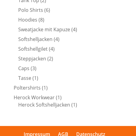
2
Tank Top
2
Produkte
6
Polo Shirts
6
Produkte
8
Hoodies
8
Produkte
4
Sweatjacke mit Kapuze
4
Produkte
4
Softshelljacken
4
Produkte
4
Softshellgilet
4
Produkte
2
Steppjacken
2
Produkte
3
Caps
3
Produkte
1
Tasse
1
Produkt
1
Poltershirts
1
Produkt
1
Herock Workwear
1
Produkt
1
Herock Softshelljacken
1
Produkt
Impressum
AGB
Datenschutz