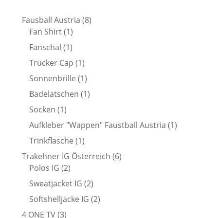
8
Fausball Austria
8
1
Produkte
Fan Shirt
1
Produkt
1
Fanschal
1
Produkt
1
Trucker Cap
1
Produkt
1
Sonnenbrille
1
Produkt
1
Badelatschen
1
Produkt
1
Socken
1
Produkt
1
Aufkleber "Wappen" Faustball Austria
1
Produkt
1
Trinkflasche
1
Produkt
6
Trakehner IG Österreich
6
2
Produkte
Polos IG
2
Produkte
2
Sweatjacket IG
2
Produkte
2
Softshelljacke IG
2
Produkte
3
4 ONE TV
3