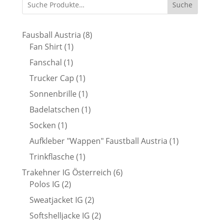
Suche
8
Fausball Austria
8
1
Produkte
Fan Shirt
1
Produkt
1
Fanschal
1
Produkt
1
Trucker Cap
1
Produkt
1
Sonnenbrille
1
Produkt
1
Badelatschen
1
Produkt
1
Socken
1
Produkt
1
Aufkleber "Wappen" Faustball Austria
1
Produkt
1
Trinkflasche
1
Produkt
6
Trakehner IG Österreich
6
2
Produkte
Polos IG
2
Produkte
2
Sweatjacket IG
2
Produkte
2
Softshelljacke IG
2