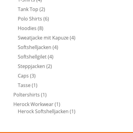
Produkte
2
Tank Top
2
Produkte
6
Polo Shirts
6
Produkte
8
Hoodies
8
Produkte
4
Sweatjacke mit Kapuze
4
Produkte
4
Softshelljacken
4
Produkte
4
Softshellgilet
4
Produkte
2
Steppjacken
2
Produkte
3
Caps
3
Produkte
1
Tasse
1
Produkt
1
Poltershirts
1
Produkt
1
Herock Workwear
1
Produkt
1
Herock Softshelljacken
1
Produkt