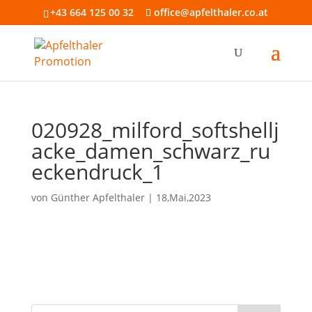
+43 664 125 00 32
office@apfelthaler.co.at
020928_milford_softshellj
acke_damen_schwarz_ru
eckendruck_1
von
Günther Apfelthaler
|
18,Mai,2023