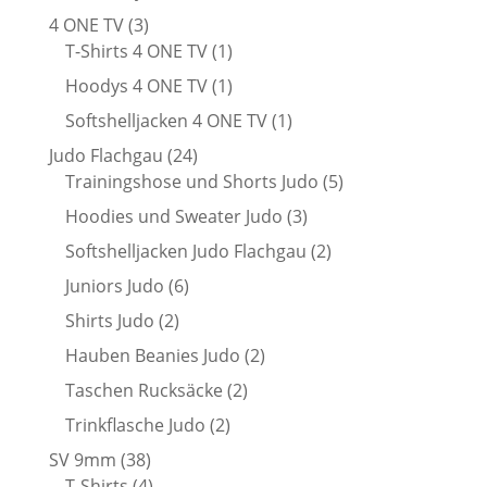
Produkte
3
4 ONE TV
3
Produkte
1
T-Shirts 4 ONE TV
1
Produkt
1
Hoodys 4 ONE TV
1
Produkt
1
Softshelljacken 4 ONE TV
1
Produkt
24
Judo Flachgau
24
Produkte
5
Trainingshose und Shorts Judo
5
Produkte
3
Hoodies und Sweater Judo
3
Produkte
2
Softshelljacken Judo Flachgau
2
Produkte
6
Juniors Judo
6
Produkte
2
Shirts Judo
2
Produkte
2
Hauben Beanies Judo
2
Produkte
2
Taschen Rucksäcke
2
Produkte
2
Trinkflasche Judo
2
Produkte
38
SV 9mm
38
Produkte
4
T-Shirts
4