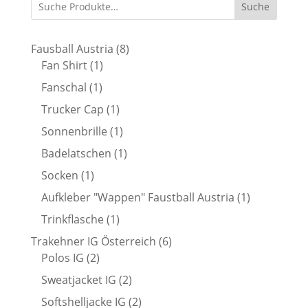
Suche
8
Fausball Austria
8
1
Produkte
Fan Shirt
1
Produkt
1
Fanschal
1
Produkt
1
Trucker Cap
1
Produkt
1
Sonnenbrille
1
Produkt
1
Badelatschen
1
Produkt
1
Socken
1
Produkt
1
Aufkleber "Wappen" Faustball Austria
1
Produkt
1
Trinkflasche
1
Produkt
6
Trakehner IG Österreich
6
2
Produkte
Polos IG
2
Produkte
2
Sweatjacket IG
2
Produkte
2
Softshelljacke IG
2