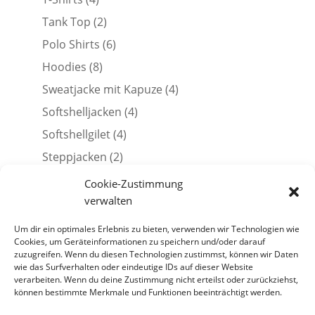
Produkte
2
Tank Top
2
Produkte
6
Polo Shirts
6
Produkte
8
Hoodies
8
Produkte
4
Sweatjacke mit Kapuze
4
Produkte
4
Softshelljacken
4
Produkte
4
Softshellgilet
4
Produkte
2
Steppjacken
2
Produkte
3
Caps
3
Cookie-Zustimmung
Produkte
1
verwalten
Tasse
1
Produkt
1
Poltershirts
1
Um dir ein optimales Erlebnis zu bieten, verwenden wir Technologien wie
Produkt
Cookies, um Geräteinformationen zu speichern und/oder darauf
1
Herock Workwear
1
zuzugreifen. Wenn du diesen Technologien zustimmst, können wir Daten
Produkt
1
Herock Softshelljacken
1
wie das Surfverhalten oder eindeutige IDs auf dieser Website
Produkt
verarbeiten. Wenn du deine Zustimmung nicht erteilst oder zurückziehst,
können bestimmte Merkmale und Funktionen beeinträchtigt werden.