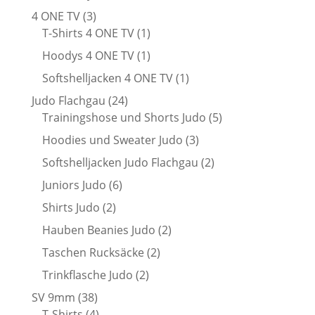
Produkte
3
4 ONE TV
3
Produkte
1
T-Shirts 4 ONE TV
1
Produkt
1
Hoodys 4 ONE TV
1
Produkt
1
Softshelljacken 4 ONE TV
1
Produkt
24
Judo Flachgau
24
Produkte
5
Trainingshose und Shorts Judo
5
Produkte
3
Hoodies und Sweater Judo
3
Produkte
2
Softshelljacken Judo Flachgau
2
Produkte
6
Juniors Judo
6
Produkte
2
Shirts Judo
2
Produkte
2
Hauben Beanies Judo
2
Produkte
2
Taschen Rucksäcke
2
Produkte
2
Trinkflasche Judo
2
Produkte
38
SV 9mm
38
Produkte
4
T-Shirts
4