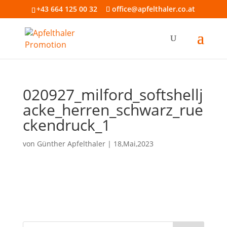
+43 664 125 00 32
office@apfelthaler.co.at
020927_milford_softshellj
acke_herren_schwarz_rue
ckendruck_1
von
Günther Apfelthaler
|
18,Mai,2023