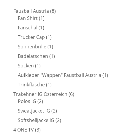
8
Fausball Austria
8
1
Produkte
Fan Shirt
1
Produkt
1
Fanschal
1
Produkt
1
Trucker Cap
1
Produkt
1
Sonnenbrille
1
Produkt
1
Badelatschen
1
Produkt
1
Socken
1
Produkt
1
Aufkleber "Wappen" Faustball Austria
1
Produkt
1
Trinkflasche
1
Produkt
6
Trakehner IG Österreich
6
2
Produkte
Polos IG
2
Produkte
2
Sweatjacket IG
2
Produkte
2
Softshelljacke IG
2
Produkte
3
4 ONE TV
3