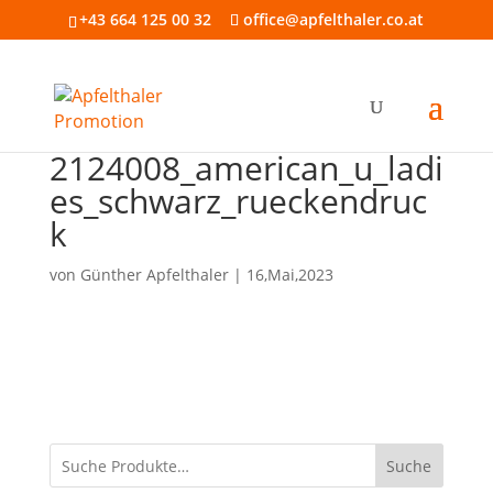
+43 664 125 00 32
office@apfelthaler.co.at
2124008_american_u_ladi
es_schwarz_rueckendruc
k
von
Günther Apfelthaler
|
16,Mai,2023
Suche