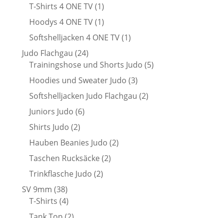
Produkte
1
T-Shirts 4 ONE TV
1
Produkt
1
Hoodys 4 ONE TV
1
Produkt
1
Softshelljacken 4 ONE TV
1
Produkt
24
Judo Flachgau
24
Produkte
5
Trainingshose und Shorts Judo
5
Produkte
3
Hoodies und Sweater Judo
3
Produkte
2
Softshelljacken Judo Flachgau
2
Produkte
6
Juniors Judo
6
Produkte
2
Shirts Judo
2
Produkte
2
Hauben Beanies Judo
2
Produkte
2
Taschen Rucksäcke
2
Produkte
2
Trinkflasche Judo
2
Produkte
38
SV 9mm
38
Produkte
4
T-Shirts
4
Produkte
2
Tank Top
2