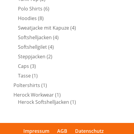
Produkte
6
Polo Shirts
6
Produkte
8
Hoodies
8
Produkte
4
Sweatjacke mit Kapuze
4
Produkte
4
Softshelljacken
4
Produkte
4
Softshellgilet
4
Produkte
2
Steppjacken
2
Produkte
3
Caps
3
Produkte
1
Tasse
1
Produkt
1
Poltershirts
1
Produkt
1
Herock Workwear
1
Produkt
1
Herock Softshelljacken
1
Produkt
Impressum
AGB
Datenschutz