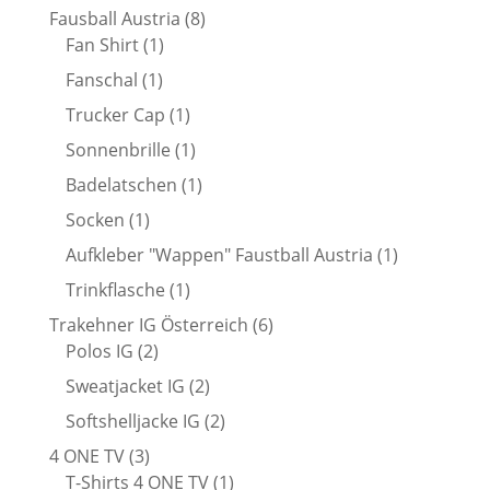
8
Fausball Austria
8
1
Produkte
Fan Shirt
1
Produkt
1
Fanschal
1
Produkt
1
Trucker Cap
1
Produkt
1
Sonnenbrille
1
Produkt
1
Badelatschen
1
Produkt
1
Socken
1
Produkt
1
Aufkleber "Wappen" Faustball Austria
1
Produkt
1
Trinkflasche
1
Produkt
6
Trakehner IG Österreich
6
2
Produkte
Polos IG
2
Produkte
2
Sweatjacket IG
2
Produkte
2
Softshelljacke IG
2
Produkte
3
4 ONE TV
3
Produkte
1
T-Shirts 4 ONE TV
1