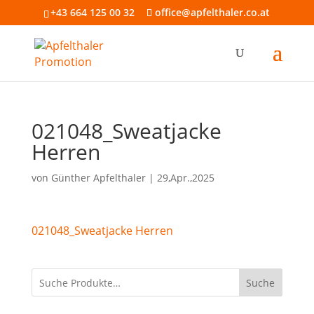
+43 664 125 00 32
office@apfelthaler.co.at
021048_Sweatjacke
Herren
von
Günther Apfelthaler
|
29,Apr.,2025
021048_Sweatjacke Herren
Suche