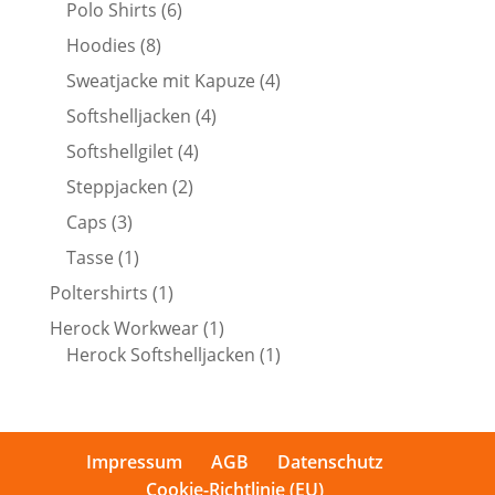
Produkte
6
Polo Shirts
6
Produkte
8
Hoodies
8
Produkte
4
Sweatjacke mit Kapuze
4
Produkte
4
Softshelljacken
4
Produkte
4
Softshellgilet
4
Produkte
2
Steppjacken
2
Produkte
3
Caps
3
Produkte
1
Tasse
1
Produkt
1
Poltershirts
1
Produkt
1
Herock Workwear
1
Produkt
1
Herock Softshelljacken
1
Produkt
Impressum
AGB
Datenschutz
Cookie-Richtlinie (EU)