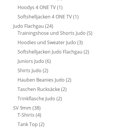
Produkt
1
Hoodys 4 ONE TV
1
Produkt
1
Softshelljacken 4 ONE TV
1
Produkt
24
Judo Flachgau
24
Produkte
5
Trainingshose und Shorts Judo
5
Produkte
3
Hoodies und Sweater Judo
3
Produkte
2
Softshelljacken Judo Flachgau
2
Produkte
6
Juniors Judo
6
Produkte
2
Shirts Judo
2
Produkte
2
Hauben Beanies Judo
2
Produkte
2
Taschen Rucksäcke
2
Produkte
2
Trinkflasche Judo
2
Produkte
38
SV 9mm
38
Produkte
4
T-Shirts
4
Produkte
2
Tank Top
2